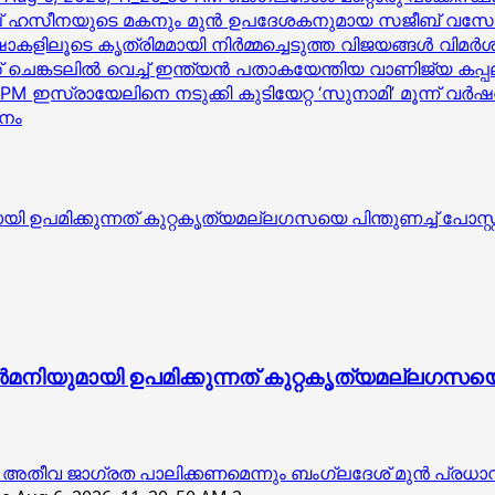
െയ്ഖ് ഹസീനയുടെ മകനും മുൻ ഉപദേശകനുമായ സജീബ് വസേ
ിലൂടെ കൃത്രിമമായി നിര്‍മ്മച്ചെടുത്ത വിജയങ്ങള്‍ വിമര്
് ചെങ്കടലിൽ വെച്ച് ഇന്ത്യൻ പതാകയേന്തിയ വാണിജ്യ ക
ഇസ്രായേലിനെ നടുക്കി കുടിയേറ്റ ‘സുനാമി’ മൂന്ന് വർ
ശനം
ിക്കുന്നത് കുറ്റകൃത്യമല്ലഗസയെ പിന്തുണച്ച് പോസ്റ്റിട്
ുമായി ഉപമിക്കുന്നത് കുറ്റകൃത്യമല്ലഗസയെ പിന്
ത്യ അതീവ ജാഗ്രത പാലിക്കണമെന്നും ബംഗ്ലദേശ് മുൻ പ്രധ