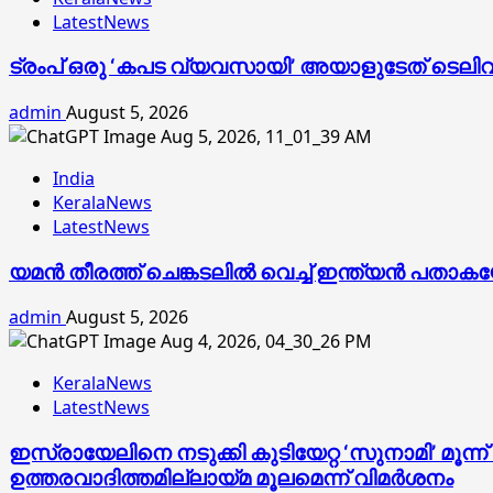
LatestNews
ട്രംപ് ഒരു ‘കപട വ്യവസായി’ അയാളുടേത് ടെലിവിഷ
admin
August 5, 2026
India
KeralaNews
LatestNews
യമൻ തീരത്ത് ചെങ്കടലിൽ വെച്ച് ഇന്ത്യൻ പതാ
admin
August 5, 2026
KeralaNews
LatestNews
ഇസ്രായേലിനെ നടുക്കി കുടിയേറ്റ ‘സുനാമി’ മൂന്
ഉത്തരവാദിത്തമില്ലായ്മ മൂലമെന്ന് വിമർശനം