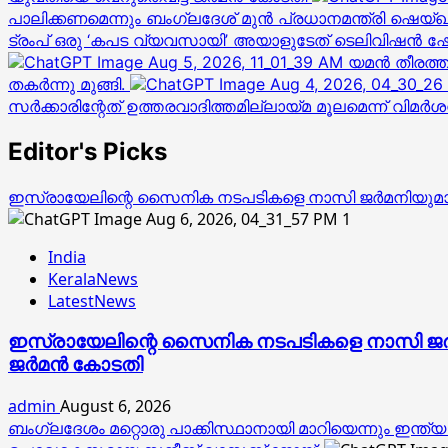
പാലിക്കണമെന്നും ബംഗ്ലദേശ് മുൻ പ്രധാനമന്ത്രി ഷ
ട്രംപ് ഒരു ‘കപട വ്യവസായി’ അയാളുടേത് ടെലിവിഷന്‍ ഷോകള
യമൻ തീരത്ത
തകർന്നു മുങ്ങി.
സർക്കാരിന്റേത് ഉത്തരവാദിത്തമില്ലായ്മ മൂലമെന്ന് വിമർ
Editor's Picks
ഇസ്രായേലിന്റെ സൈനിക നടപടികളെ നാസി ജര്‍മനിയുമായി ഉപമ
1
India
KeralaNews
LatestNews
ഇസ്രായേലിന്റെ സൈനിക നടപടികളെ നാസി ജര്‍മനിയ
ജര്‍മന്‍ കോടതി
admin
August 6, 2026
ബംഗ്ലദേശം മറ്റൊരു പാക്കിസ്ഥാനായി മാറിയെന്നും ഇന്