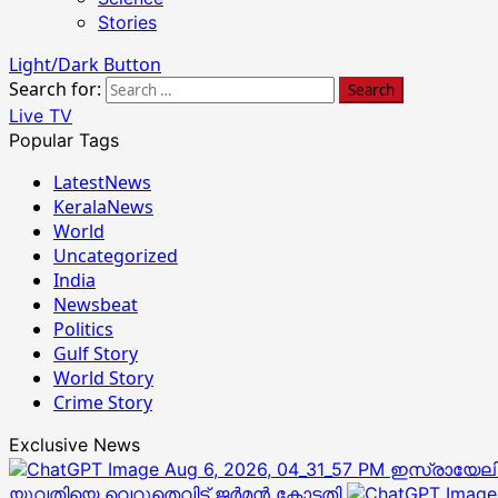
Stories
Light/Dark Button
Search for:
Live TV
Popular Tags
LatestNews
KeralaNews
World
Uncategorized
India
Newsbeat
Politics
Gulf Story
World Story
Crime Story
Exclusive News
ഇസ്രായേലിന്
യുവതിയെ വെറുതെവിട്ട് ജര്‍മന്‍ കോടതി