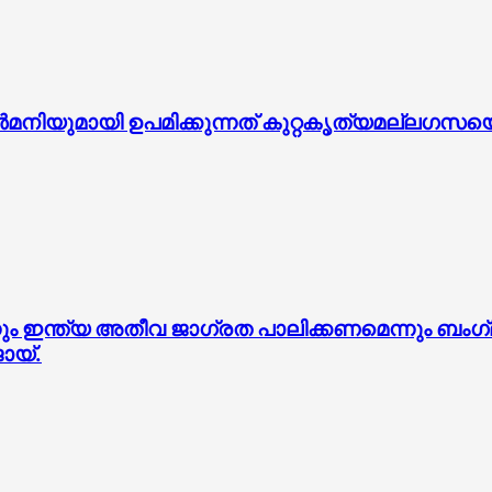
ുമായി ഉപമിക്കുന്നത് കുറ്റകൃത്യമല്ലഗസയെ പിന്
നും ഇന്ത്യ അതീവ ജാഗ്രത പാലിക്കണമെന്നും ബം
ോയ്.