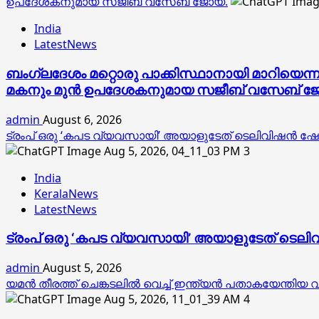
ഉപദേശകനുമായ സജീബ് വസേബ് ജോയ്.
India
LatestNews
ബംഗ്ലദേശം മറ്റൊരു പാക്കിസ്ഥാനായി മാറിയെന്
മകനും മുൻ ഉപദേശകനുമായ സജീബ് വസേബ് ജ
admin
August 6, 2026
ട്രംപ് ഒരു ‘കപട വ്യവസായി’ അയാളുടേത് ടെലിവിഷന്‍ ഷോകള
3
India
KeralaNews
LatestNews
ട്രംപ് ഒരു ‘കപട വ്യവസായി’ അയാളുടേത് ടെലിവിഷ
admin
August 5, 2026
യമൻ തീരത്ത് ചെങ്കടലിൽ വെച്ച് ഇന്ത്യൻ പതാകയേന്തിയ
4