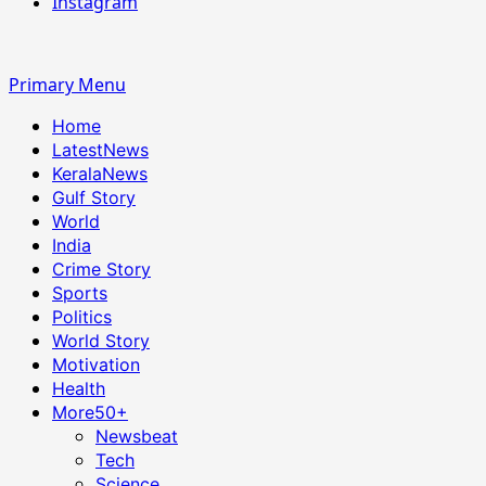
Instagram
Primary Menu
Home
LatestNews
KeralaNews
Gulf Story
World
India
Crime Story
Sports
Politics
World Story
Motivation
Health
More
50+
Newsbeat
Tech
Science