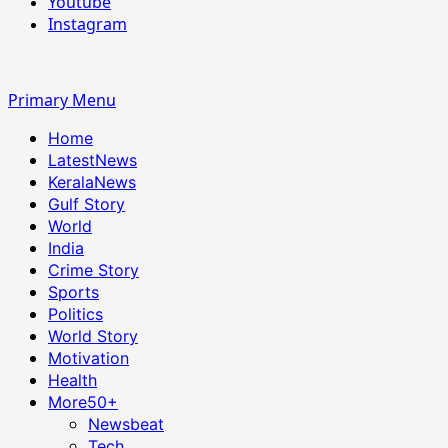
Youtube
Instagram
Primary Menu
Home
LatestNews
KeralaNews
Gulf Story
World
India
Crime Story
Sports
Politics
World Story
Motivation
Health
More
50+
Newsbeat
Tech