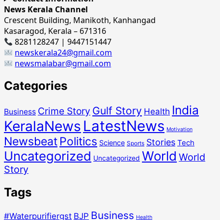
News Kerala Channel
Crescent Building, Manikoth, Kanhangad
Kasaragod, Kerala – 671316
8281128247 | 9447151447
newskerala24@gmail.com
newsmalabar@gmail.com
Categories
India
Gulf Story
Crime Story
Health
Business
LatestNews
KeralaNews
Motivation
Newsbeat
Politics
Stories
Tech
Science
Sports
Uncategorized
World
World
Uncategorized
Story
Tags
Business
#Waterpurifiergst
BJP
Health