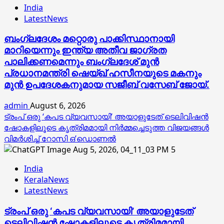
India
LatestNews
ബംഗ്ലദേശം മറ്റൊരു പാക്കിസ്ഥാനായി
മാറിയെന്നും ഇന്ത്യ അതീവ ജാഗ്രത
പാലിക്കണമെന്നും ബംഗ്ലദേശ് മുൻ
പ്രധാനമന്ത്രി ഷെയ്ഖ് ഹസീനയുടെ മകനും
മുൻ ഉപദേശകനുമായ സജീബ് വസേബ് ജോയ്.
admin
August 6, 2026
ട്രംപ് ഒരു ‘കപട വ്യവസായി’ അയാളുടേത് ടെലിവിഷന്‍
ഷോകളിലൂടെ കൃത്രിമമായി നിര്‍മ്മച്ചെടുത്ത വിജയങ്ങള്‍
വിമര്‍ശിച്ച് റോസി ഒ’ഡൊണല്‍
5
India
KeralaNews
LatestNews
ട്രംപ് ഒരു ‘കപട വ്യവസായി’ അയാളുടേത്
ടെലിവിഷന്‍ ഷോകളിലൂടെ കൃത്രിമമായി