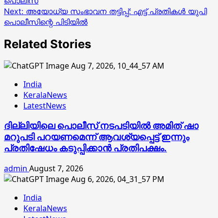
പൊലീസ്
Next:
അയോധ്യ സംഭാവന തട്ടിപ്പ്: എട്ട് പ്രതികള്‍ യുപി
പൊലീസിന്റെ പിടിയില്‍
Related Stories
India
KeralaNews
LatestNews
ദില്ലിയിലെ പൊലീസ് നടപടിയിൽ അമിത് ഷാ
മറുപടി പറയണമെന്ന് ആവശ്യപ്പെട്ട് ഇന്നും
പ്രതിഷേധം കടുപ്പിക്കാൻ പ്രതിപക്ഷം.
admin
August 7, 2026
India
KeralaNews