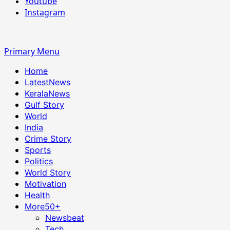
Youtube
Instagram
Primary Menu
Home
LatestNews
KeralaNews
Gulf Story
World
India
Crime Story
Sports
Politics
World Story
Motivation
Health
More
50+
Newsbeat
Tech