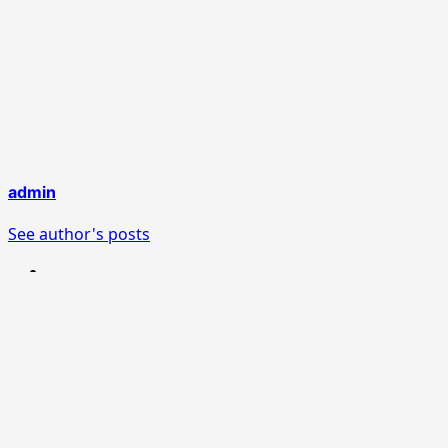
admin
See author's posts
Post navigation
Previous:
“മക്കൾ മരിക്കുമ്പോൾ മാതാപിതാക്കൾക്ക്
നഷ്ടപ്പെടുന്നത് അവരുടെ ഭാവിയാണ്.
Next:
റെയില്‍വേ മലബാറിലെ യാത്രാ പ്രശ്‌നങ്ങള്‍
അടിയന്തരമായി പരിഹരിക്കണം: റെയില്‍വേ പ്രൊട്ടക്ഷന്‍