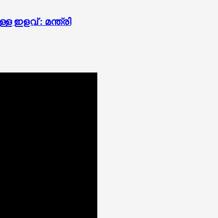
 ഇളവ് : മന്ത്രി