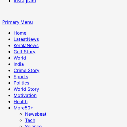
Instagram
Primary Menu
Home
LatestNews
KeralaNews
Gulf Story
World
India
Crime Story
Sports
Politics
World Story
Motivation
Health
More
50+
Newsbeat
Tech
Science