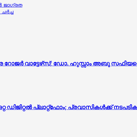
ൽ ജാഗ്രത
ചർച്ച
ജർ വാട്ടേഴ്‌സ്; ഡോ. ഹുസ്സാം അബു സഫിയയെ 
 ഡിജിറ്റൽ പ്ലാറ്റ്‌ഫോം; പ്രവാസികൾക്ക് നടപടി