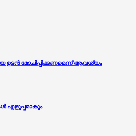
ഉടൻ മോചിപ്പിക്കണമെന്ന് ആവശ്യം
കൾ എളുപ്പമാകും