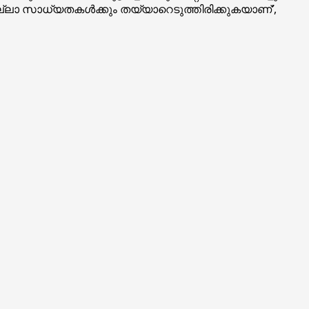
 എല്ലാ സാധ്യതകള്‍ക്കും തയ്യാറെടുത്തിരിക്കുകയാണ്’,