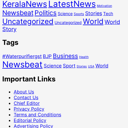
LatestNews
KeralaNews
Motivation
Newsbeat
Politics
Stories
Tech
Science
Sports
Uncategorized
World
World
Uncategorized
Story
Tags
Business
#Waterpurifiergst
BJP
Health
Newsbeat
Science
Sport
World
Stories
USA
Important Links
About Us
Contact Us
Chief Editor
Privacy Policy
Terms and Conditions
Editorial Policy
Advertising Policy