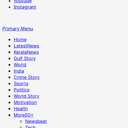
Youtube
Instagram
Primary Menu
Home
LatestNews
KeralaNews
Gulf Story
World
India
Crime Story
Sports
Politics
World Story
Motivation
Health
More
50+
Newsbeat
Tech