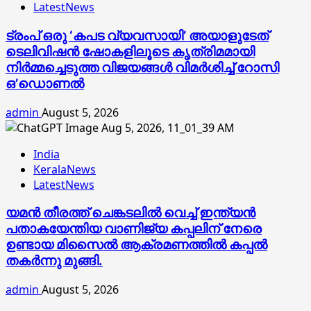
LatestNews
ട്രംപ് ഒരു ‘കപട വ്യവസായി’ അയാളുടേത്
ടെലിവിഷന്‍ ഷോകളിലൂടെ കൃത്രിമമായി
നിര്‍മ്മച്ചെടുത്ത വിജയങ്ങള്‍ വിമര്‍ശിച്ച് റോസി
ഒ’ഡൊണല്‍
admin
August 5, 2026
India
KeralaNews
LatestNews
യമൻ തീരത്ത് ചെങ്കടലിൽ വെച്ച് ഇന്ത്യൻ
പതാകയേന്തിയ വാണിജ്യ കപ്പലിന് നേരെ
ഉണ്ടായ മിസൈൽ ആക്രമണത്തിൽ കപ്പൽ
തകർന്നു മുങ്ങി.
admin
August 5, 2026