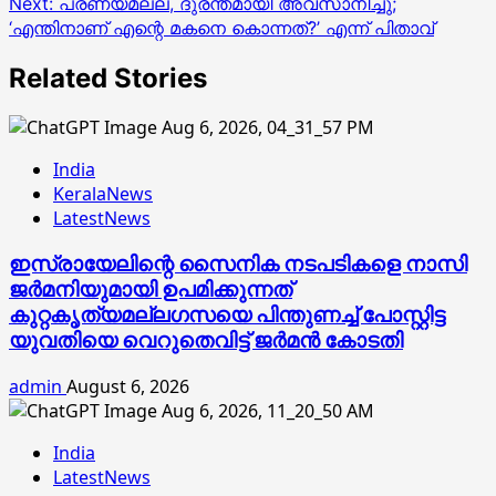
Next:
പ്രണയമല്ല, ദുരന്തമായി അവസാനിച്ചു;
‘എന്തിനാണ് എന്റെ മകനെ കൊന്നത്?’ എന്ന് പിതാവ്
Related Stories
India
KeralaNews
LatestNews
ഇസ്രായേലിന്റെ സൈനിക നടപടികളെ നാസി
ജര്‍മനിയുമായി ഉപമിക്കുന്നത്
കുറ്റകൃത്യമല്ലഗസയെ പിന്തുണച്ച് പോസ്റ്റിട്ട
യുവതിയെ വെറുതെവിട്ട് ജര്‍മന്‍ കോടതി
admin
August 6, 2026
India
LatestNews