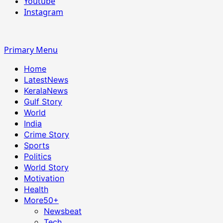
Youtube
Instagram
Primary Menu
Home
LatestNews
KeralaNews
Gulf Story
World
India
Crime Story
Sports
Politics
World Story
Motivation
Health
More
50+
Newsbeat
Tech