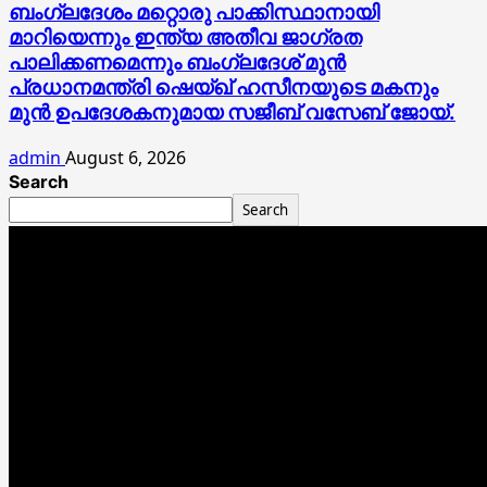
ബംഗ്ലദേശം മറ്റൊരു പാക്കിസ്ഥാനായി
മാറിയെന്നും ഇന്ത്യ അതീവ ജാഗ്രത
പാലിക്കണമെന്നും ബംഗ്ലദേശ് മുൻ
പ്രധാനമന്ത്രി ഷെയ്ഖ് ഹസീനയുടെ മകനും
മുൻ ഉപദേശകനുമായ സജീബ് വസേബ് ജോയ്.
admin
August 6, 2026
Search
Search