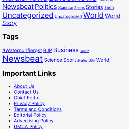
Newsbeat
Politics
Stories
Tech
Science
Sports
Uncategorized
World
World
Uncategorized
Story
Tags
Business
#Waterpurifiergst
BJP
Health
Newsbeat
Science
Sport
World
Stories
USA
Important Links
About Us
Contact Us
Chief Editor
Privacy Policy
Terms and Conditions
Editorial Policy
Advertising Policy
DMCA Policy