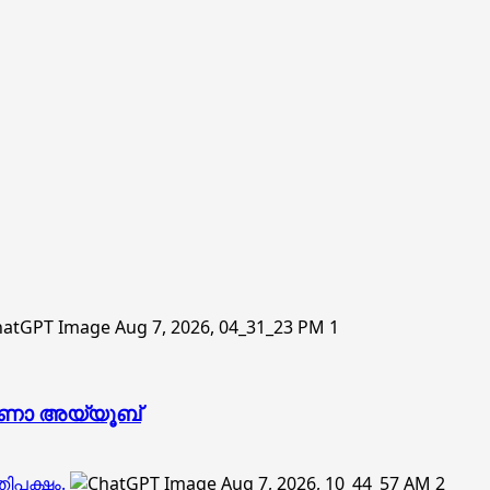
1
 റാണാ അയ്യൂബ്
ിപക്ഷം.
2