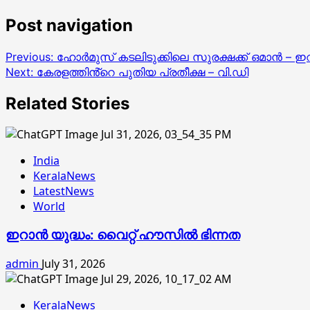
Post navigation
Previous:
ഹോർമുസ് കടലിടുക്കിലെ സുരക്ഷക്ക് ഒമാൻ – ഇ
Next:
കേരളത്തിൻ്റെ പുതിയ പ്രതീക്ഷ – വി.ഡി
Related Stories
India
KeralaNews
LatestNews
World
ഇറാൻ യുദ്ധം: വൈറ്റ് ഹൗസിൽ ഭിന്നത
admin
July 31, 2026
KeralaNews