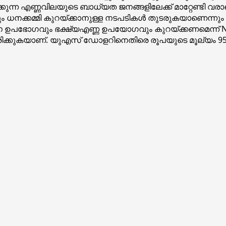
ന്ന എണ്ണവിലയുടെ ബാധ്യത ജനങ്ങളിലേക്ക് മാറ്റേണ്ടി 
്നും ധനക്കമ്മി കുറയ്ക്കാനുള്ള നടപടികൾ തുടരുകയാണെ
ന ഉപഭോഗവും ഭക്ഷ്യഎണ്ണ ഉപയോഗവും കുറയ്ക്കണമെന്ന് N
ഞിരിക്കുകയാണ്. യുഎസ് ഡോളറിനെതിരെ രൂപയുടെ മൂല്യം 9