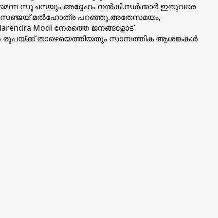
വരാമെന്ന സൂചനയും അദ്ദേഹം നൽകി.സർക്കാർ ഇതുവരെ
ന്നും സഞ്ജയ് മൽഹോത്ര പറഞ്ഞു.അതേസമയം,
arendra Modi നേരത്തെ ജനങ്ങളോട്
5 രൂപയ്ക്ക് താഴെയെത്തിയതും സാമ്പത്തിക ആശങ്കകൾ