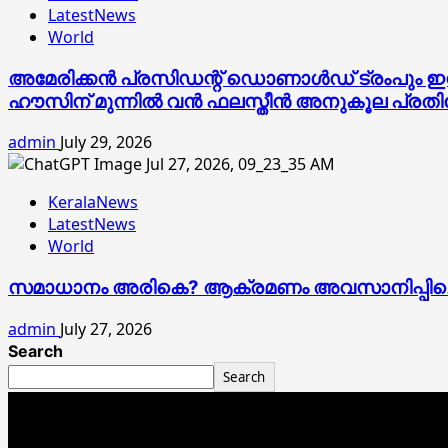
LatestNews
World
അമേരിക്കൻ പ്രസിഡന്റ് ഡൊണാൾഡ് ട്രംപും ഇസ്ര
ഹൗസിന് മുന്നിൽ വൻ ഫലസ്തീൻ അനുകൂല പ്രത
admin
July 29, 2026
KeralaNews
LatestNews
World
സമാധാനം അരികെ? ആക്രമണം അവസാനിപ്പിച്ചെന്ന് 
admin
July 27, 2026
Search
Search