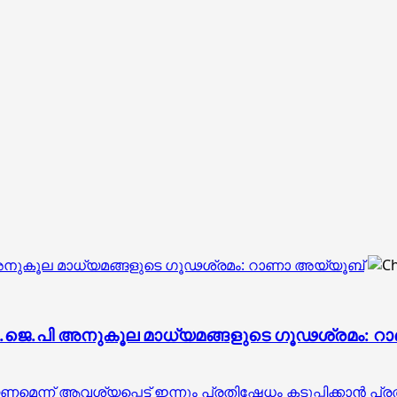
.പി അനുകൂല മാധ്യമങ്ങളുടെ ഗൂഢശ്രമം: റാണാ അയ്യൂബ്
ന്‍ ബി.ജെ.പി അനുകൂല മാധ്യമങ്ങളുടെ ഗൂഢശ്രമം:
്ന് ആവശ്യപ്പെട്ട് ഇന്നും പ്രതിഷേധം കടുപ്പിക്കാൻ പ്രത