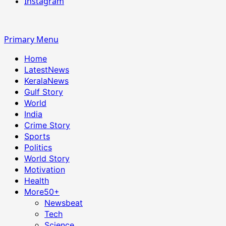
Instagram
Primary Menu
Home
LatestNews
KeralaNews
Gulf Story
World
India
Crime Story
Sports
Politics
World Story
Motivation
Health
More
50+
Newsbeat
Tech
Science