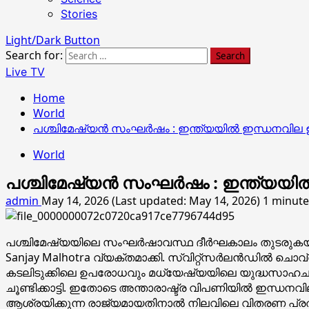
Stories
Light/Dark Button
Search for:
Live TV
Home
World
പശ്ചിമേഷ്യൻ സംഘർഷം : ഇന്ത്യയിൽ ഇന്ധനവി
World
പശ്ചിമേഷ്യൻ സംഘർഷം : ഇന്ത്യയ
admin
May 14, 2026 (Last updated: May 14, 2026)
1 minute
പശ്ചിമേഷ്യയിലെ സംഘർഷാവസ്ഥ ദീർഘകാലം തുടരുകയാണെങ്
Sanjay Malhotra വ്യക്തമാക്കി. സ്വിറ്റ്സർലൻഡിൽ 
കടലിടുക്കിലെ ഉപരോധവും മധ്യേഷ്യയിലെ യുദ്ധസാഹച
ചൂണ്ടിക്കാട്ടി. ഇതോടെ അന്താരാഷ്ട്ര വിപണിയിൽ ഇന്ധ
ആശ്രയിക്കുന്ന രാജ്യമായതിനാൽ നിലവിലെ വിതരണ പ്രതിസന