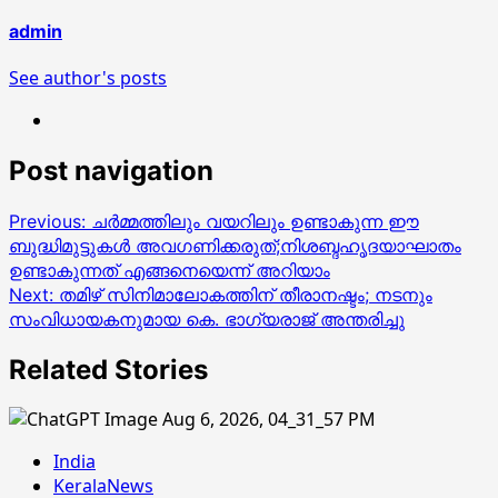
admin
See author's posts
Post navigation
Previous:
ചർമ്മത്തിലും വയറിലും ഉണ്ടാകുന്ന ഈ
ബുദ്ധിമുട്ടുകൾ അവഗണിക്കരുത്;നിശബ്ദഹൃദയാഘാതം
ഉണ്ടാകുന്നത് എങ്ങനെയെന്ന് അറിയാം
Next:
തമിഴ് സിനിമാലോകത്തിന് തീരാനഷ്ടം; നടനും
സംവിധായകനുമായ കെ. ഭാഗ്യരാജ് അന്തരിച്ചു
Related Stories
India
KeralaNews