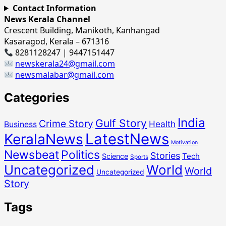
Contact Information
News Kerala Channel
Crescent Building, Manikoth, Kanhangad
Kasaragod, Kerala – 671316
8281128247 | 9447151447
newskerala24@gmail.com
newsmalabar@gmail.com
Categories
India
Gulf Story
Crime Story
Health
Business
LatestNews
KeralaNews
Motivation
Newsbeat
Politics
Stories
Tech
Science
Sports
Uncategorized
World
World
Uncategorized
Story
Tags