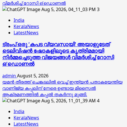
വിമര്‍ശിച്ച് റോസി ഒ’ഡൊണല്‍
3
India
KeralaNews
LatestNews
ട്രംപ് ഒരു ‘കപട വ്യവസായി’ അയാളുടേത്
ടെലിവിഷന്‍ ഷോകളിലൂടെ കൃത്രിമമായി
നിര്‍മ്മച്ചെടുത്ത വിജയങ്ങള്‍ വിമര്‍ശിച്ച് റോസി
ഒ’ഡൊണല്‍
admin
August 5, 2026
യമൻ തീരത്ത് ചെങ്കടലിൽ വെച്ച് ഇന്ത്യൻ പതാകയേന്തിയ
വാണിജ്യ കപ്പലിന് നേരെ ഉണ്ടായ മിസൈൽ
ആക്രമണത്തിൽ കപ്പൽ തകർന്നു മുങ്ങി.
4
India
KeralaNews
LatestNews