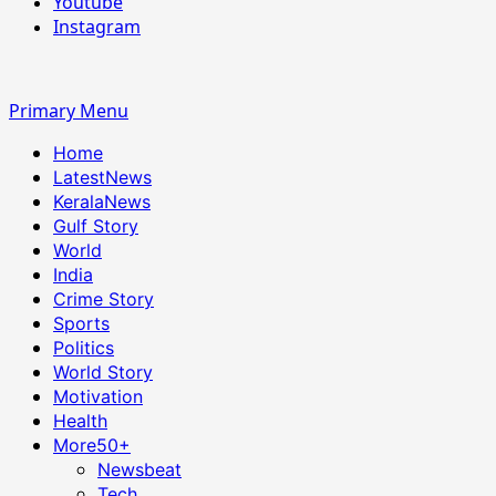
Youtube
Instagram
Primary Menu
Home
LatestNews
KeralaNews
Gulf Story
World
India
Crime Story
Sports
Politics
World Story
Motivation
Health
More
50+
Newsbeat
Tech