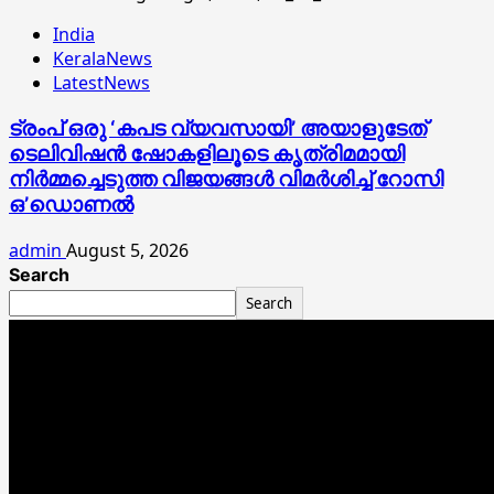
India
KeralaNews
LatestNews
ട്രംപ് ഒരു ‘കപട വ്യവസായി’ അയാളുടേത്
ടെലിവിഷന്‍ ഷോകളിലൂടെ കൃത്രിമമായി
നിര്‍മ്മച്ചെടുത്ത വിജയങ്ങള്‍ വിമര്‍ശിച്ച് റോസി
ഒ’ഡൊണല്‍
admin
August 5, 2026
Search
Search