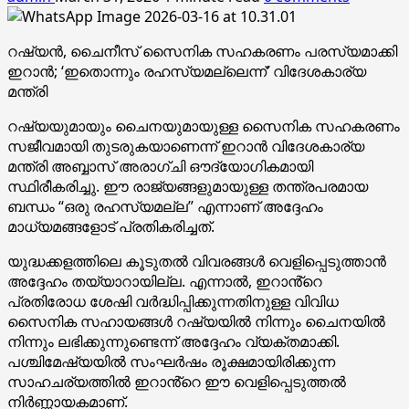
റഷ്യൻ, ചൈനീസ് സൈനിക സഹകരണം പരസ്യമാക്കി
ഇറാൻ; ‘ഇതൊന്നും രഹസ്യമല്ലെന്ന്’ വിദേശകാര്യ
മന്ത്രി
റഷ്യയുമായും ചൈനയുമായുള്ള സൈനിക സഹകരണം
സജീവമായി തുടരുകയാണെന്ന് ഇറാൻ വിദേശകാര്യ
മന്ത്രി അബ്ബാസ് അരാഗ്‌ചി ഔദ്യോഗികമായി
സ്ഥിരീകരിച്ചു. ഈ രാജ്യങ്ങളുമായുള്ള തന്ത്രപരമായ
ബന്ധം “ഒരു രഹസ്യമല്ല” എന്നാണ് അദ്ദേഹം
മാധ്യമങ്ങളോട് പ്രതികരിച്ചത്.
യുദ്ധക്കളത്തിലെ കൂടുതൽ വിവരങ്ങൾ വെളിപ്പെടുത്താൻ
അദ്ദേഹം തയ്യാറായില്ല. എന്നാൽ, ഇറാൻ്റെ
പ്രതിരോധ ശേഷി വർദ്ധിപ്പിക്കുന്നതിനുള്ള വിവിധ
സൈനിക സഹായങ്ങൾ റഷ്യയിൽ നിന്നും ചൈനയിൽ
നിന്നും ലഭിക്കുന്നുണ്ടെന്ന് അദ്ദേഹം വ്യക്തമാക്കി.
പശ്ചിമേഷ്യയിൽ സംഘർഷം രൂക്ഷമായിരിക്കുന്ന
സാഹചര്യത്തിൽ ഇറാൻ്റെ ഈ വെളിപ്പെടുത്തൽ
നിർണ്ണായകമാണ്.