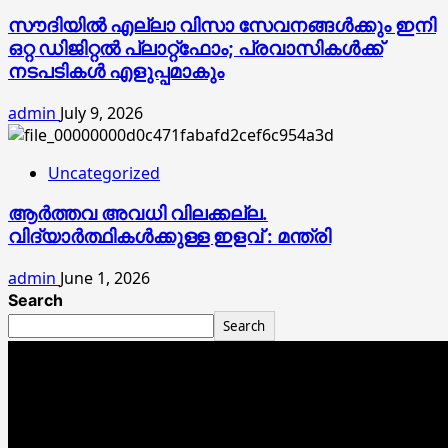
സൗദിയിൽ എല്ലാ വിസാ സേവനങ്ങൾക്കും ഇനി
ഒറ്റ ഡിജിറ്റൽ പ്ലാറ്റ്‌ഫോം; പ്രവാസികൾക്ക്
നടപടികൾ എളുപ്പമാകും
admin
July 9, 2026
Uncategorized
ആർത്തവ അവധി വിലക്കല്ല.
വിദ്യാർത്ഥികൾക്കുള്ള ഇളവ് : മന്ത്രി
admin
June 1, 2026
Search
Search