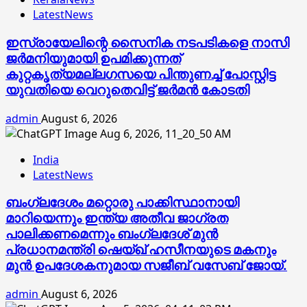
LatestNews
ഇസ്രായേലിന്റെ സൈനിക നടപടികളെ നാസി
ജര്‍മനിയുമായി ഉപമിക്കുന്നത്
കുറ്റകൃത്യമല്ലഗസയെ പിന്തുണച്ച് പോസ്റ്റിട്ട
യുവതിയെ വെറുതെവിട്ട് ജര്‍മന്‍ കോടതി
admin
August 6, 2026
India
LatestNews
ബംഗ്ലദേശം മറ്റൊരു പാക്കിസ്ഥാനായി
മാറിയെന്നും ഇന്ത്യ അതീവ ജാഗ്രത
പാലിക്കണമെന്നും ബംഗ്ലദേശ് മുൻ
പ്രധാനമന്ത്രി ഷെയ്ഖ് ഹസീനയുടെ മകനും
മുൻ ഉപദേശകനുമായ സജീബ് വസേബ് ജോയ്.
admin
August 6, 2026