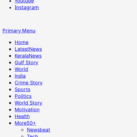
Youtube
Instagram
Primary Menu
Home
LatestNews
KeralaNews
Gulf Story
World
India
Crime Story
Sports
Politics
World Story
Motivation
Health
More
50+
Newsbeat
Tech