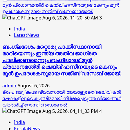
മുൻ പ്രധാനമന്ത്രി ഷെയ്ഖ് ഹസീനയുടെ മകനും മുൻ
ഉപദേശകനുമായ സജീബ് വസേബ് ജോയ്.
3
India
LatestNews
ബംഗ്ലദേശം മറ്റൊരു പാക്കിസ്ഥാനായി
മാറിയെന്നും ഇന്ത്യ അതീവ ജാഗ്രത
പാലിക്കണമെന്നും ബംഗ്ലദേശ് മുൻ
പ്രധാനമന്ത്രി ഷെയ്ഖ് ഹസീനയുടെ മകനും
മുൻ ഉപദേശകനുമായ സജീബ് വസേബ് ജോയ്.
admin
August 6, 2026
ട്രംപ് ഒരു ‘കപട വ്യവസായി’ അയാളുടേത് ടെലിവിഷന്‍
ഷോകളിലൂടെ കൃത്രിമമായി നിര്‍മ്മച്ചെടുത്ത വിജയങ്ങള്‍
വിമര്‍ശിച്ച് റോസി ഒ’ഡൊണല്‍
4
India
KeralaNews