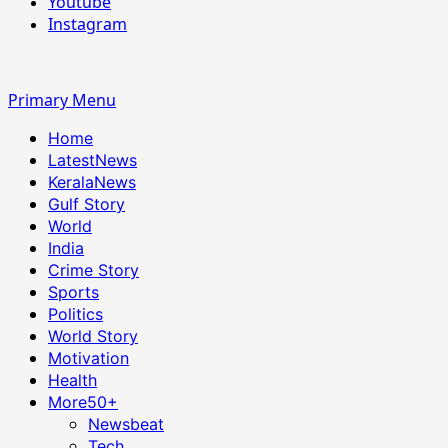
Youtube
Instagram
Primary Menu
Home
LatestNews
KeralaNews
Gulf Story
World
India
Crime Story
Sports
Politics
World Story
Motivation
Health
More
50+
Newsbeat
Tech