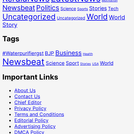
Motivation
Newsbeat
Politics
Stories
Tech
Science
Sports
Uncategorized
World
World
Uncategorized
Story
Tags
Business
#Waterpurifiergst
BJP
Health
Newsbeat
Science
Sport
World
Stories
USA
Important Links
About Us
Contact Us
Chief Editor
Privacy Policy
Terms and Conditions
Editorial Policy
Advertising Policy
DMCA Policy