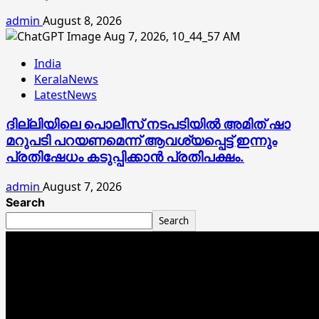
admin
August 8, 2026
India
KeralaNews
LatestNews
ദില്ലിയിലെ പൊലീസ് നടപടിയിൽ അമിത് ഷാ
മറുപടി പറയണമെന്ന് ആവശ്യപ്പെട്ട് ഇന്നും
പ്രതിഷേധം കടുപ്പിക്കാൻ പ്രതിപക്ഷം.
admin
August 7, 2026
Search
Search