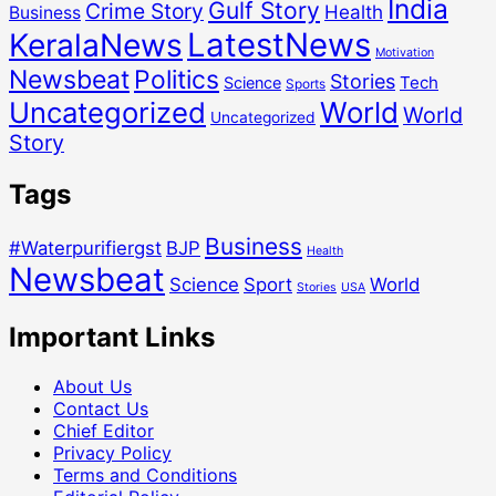
India
Gulf Story
Crime Story
Health
Business
LatestNews
KeralaNews
Motivation
Newsbeat
Politics
Stories
Tech
Science
Sports
Uncategorized
World
World
Uncategorized
Story
Tags
Business
#Waterpurifiergst
BJP
Health
Newsbeat
Science
Sport
World
Stories
USA
Important Links
About Us
Contact Us
Chief Editor
Privacy Policy
Terms and Conditions