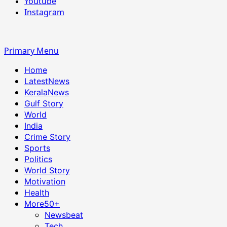
Youtube
Instagram
Primary Menu
Home
LatestNews
KeralaNews
Gulf Story
World
India
Crime Story
Sports
Politics
World Story
Motivation
Health
More
50+
Newsbeat
Tech