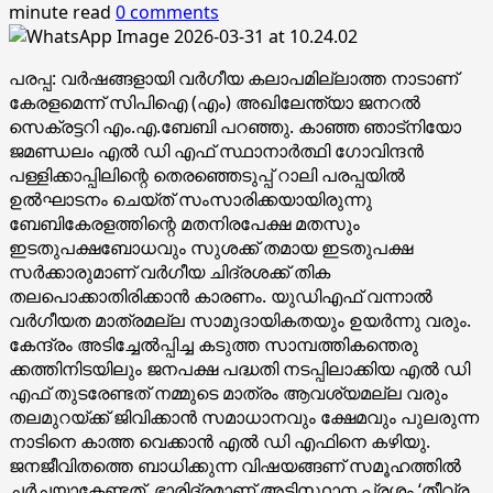
minute read
0 comments
പരപ്പ: വർഷങ്ങളായി വർഗീയ കലാപമില്ലാത്ത നാടാണ്
കേരളമെന്ന് സിപിഐ (എം) അഖിലേന്ത്യാ ജനറൽ
സെക്രട്ടറി എം.എ.ബേബി പറഞ്ഞു. കാഞ്ഞ ഞാട്നിയോ
ജമണ്ഡലം എൽ ഡി എഫ് സ്ഥാനാർത്ഥി ഗോവിന്ദൻ
പള്ളിക്കാപ്പിലിന്റെ തെരഞ്ഞെടുപ്പ് റാലി പരപ്പയിൽ
ഉൽഘാടനം ചെയ്ത് സംസാരിക്കയായിരുന്നു
ബേബികേരളത്തിന്റെ മതനിരപേക്ഷ മതസും
ഇടതുപക്ഷബോധവും സുശക്ക് തമായ ഇടതുപക്ഷ
സർക്കാരുമാണ് വർഗീയ ചിദ്രശക്ക് തിക
തലപൊക്കാതിരിക്കാൻ കാരണം. യുഡിഎഫ് വന്നാൽ
വർഗീയത മാത്രമല്ല സാമുദായികതയും ഉയർന്നു വരും.
കേന്ദ്രം അടിച്ചേൽപ്പിച്ച കടുത്ത സാമ്പത്തികന്തെരു
ക്കത്തിനിടയിലും ജനപക്ഷ പദ്ധതി നടപ്പിലാക്കിയ എൽ ഡി
എഫ് തുടരേണ്ടത് നമ്മുടെ മാത്രം ആവശ്യമല്ല വരും
തലമുറയ്ക്ക് ജിവിക്കാൻ സമാധാനവും ക്ഷേമവും പുലരുന്ന
നാടിനെ കാത്ത വെക്കാൻ എൽ ഡി എഫിനെ കഴിയു.
ജനജീവിതത്തെ ബാധിക്കുന്ന വിഷയങ്ങണ് സമൂഹത്തിൽ
ചർച്ചയാകേണ്ടത്. ഭാരിദ്രമാണ് അടിസ്ഥാന പ്രശ്നം ‘തീവ്ര