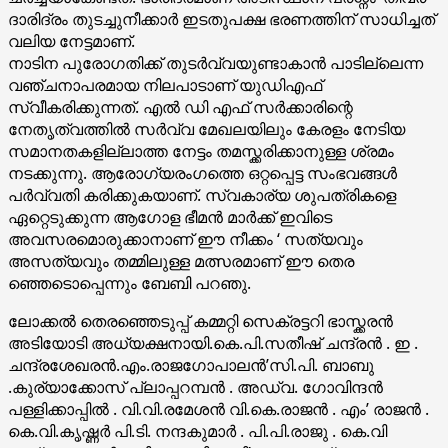
ദാരിദ്രം തുടച്ചുനീക്കാർ ഇടതുപക്ഷ ഭരണത്തിന് സാധിച്ചത്
വലിയ നേട്ടമാണ്.
നാടിന പുരോഗതിക്ക് തുടർവ്വയുണ്ടാകാൻ പാടില്ലെന്ന
വഞ്ചനാപരമായ നിലപാടാണ് യുഡിഎഫ്
സ്വീകരിക്കുന്നത്. എൽ ഡി എഫ് സർക്കാരിന്റെ
നേതൃത്വത്തിൽ സർവ്വ മേഖലയിലും കേരളം നേടിയ
സമാനതകളില്ലാത്ത നേട്ടം തമസ്ക്കരിക്കാനുള്ള ശ്രമം
നടക്കുന്നു. ആരോഗ്യരംഗത്തെ ഒറ്റപ്പെട്ട സംഭവങ്ങൾ
പർവ്വതി കരിക്കുകയാണ്. സ്വകാര്യ ശുപത്രികളെ
ഏറ്റെടുക്കുന്ന ആഗോള ഭീമൻ മാർക്ക് ഇവിടെ
അവസരമൊരുക്കാനാണ് ഈ നീക്കം ‘ സത്യവും
അസത്യവും തമ്മിലുള്ള മത്സരമാണ് ഈ തെര
ഞ്ഞെടൊപ്പെന്നും ബേബി പറഞു.
ലോക്കൽ തെരഞ്ഞെടുപ്പ് കമ്മറ്റി സെക്രട്ടറി ഭാസ്ക്കരൻ
അടിയോടി അധ്യക്ഷനായി.കെ.പി.സതീഷ് ചന്ദ്രൻ . ഇ .
ചന്ദ്രശേഖരൻ.എം.രാജഗോപാലൻ’സി.പി. ബാബു
.കുര്യാക്കോസ് പ്ലാപ്പറമ്പൻ . അഡ്വ. ഗോവിന്ദൻ
പള്ളിക്കാപ്പിൽ . വി.വി.രമേശൻ വി.കെ.രാജൻ . എം’ രാജൻ .
കെ.വി.കൃഷ്ണർ പി.ടി. നന്ദകുമാർ . പി.പി.രാജു . കെ.വി