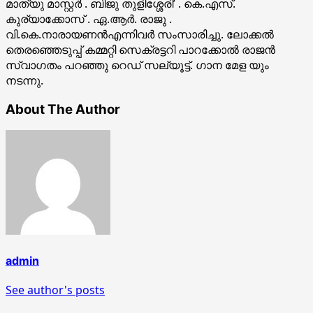
മാത്യു മാസ്റ്റർ . ബിജു തുളിശ്ശേരി’ . കെ.എസ്.
കുര്യാക്കോസ് . ഏ.ആർ. രാജു .
വി.കെ.നാരായണൻഎന്നിവർ സംസാരിച്ചു. ലോക്കൽ
തെരഞ്ഞെടുപ്പ് കമ്മറ്റി സെക്രട്ടറി പാറക്കോൽ രാജൻ
സ്വാഗതം പറഞ്ഞു റെഡ് സല്യൂട്ട്. ഗാന മേള യും
നടന്നു.
About The Author
admin
See author's posts