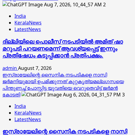
2
India
KeralaNews
LatestNews
ദില്ലിയിലെ പൊലീസ് നടപടിയിൽ അമിത് ഷാ
മറുപടി പറയണമെന്ന് ആവശ്യപ്പെട്ട് ഇന്നും
പ്രതിഷേധം കടുപ്പിക്കാൻ പ്രതിപക്ഷം.
admin
August 7, 2026
ഇസ്രായേലിന്റെ സൈനിക നടപടികളെ നാസി
ജര്‍മനിയുമായി ഉപമിക്കുന്നത് കുറ്റകൃത്യമല്ലഗസയെ
പിന്തുണച്ച് പോസ്റ്റിട്ട യുവതിയെ വെറുതെവിട്ട് ജര്‍മന്‍
കോടതി
3
India
KeralaNews
LatestNews
ഇസ്രായേലിന്റെ സൈനിക നടപടികളെ നാസി