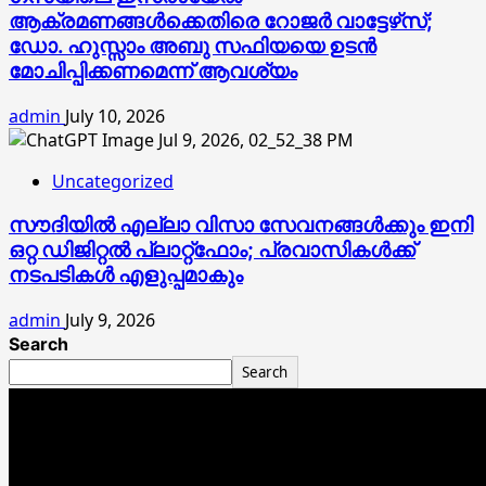
ആക്രമണങ്ങൾക്കെതിരെ റോജർ വാട്ടേഴ്‌സ്;
ഡോ. ഹുസ്സാം അബു സഫിയയെ ഉടൻ
മോചിപ്പിക്കണമെന്ന് ആവശ്യം
admin
July 10, 2026
Uncategorized
സൗദിയിൽ എല്ലാ വിസാ സേവനങ്ങൾക്കും ഇനി
ഒറ്റ ഡിജിറ്റൽ പ്ലാറ്റ്‌ഫോം; പ്രവാസികൾക്ക്
നടപടികൾ എളുപ്പമാകും
admin
July 9, 2026
Search
Search