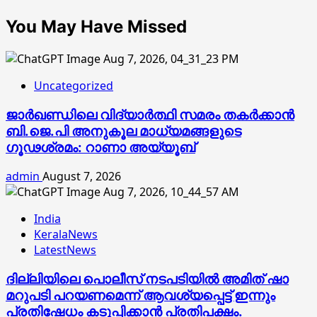
You May Have Missed
Uncategorized
ജാര്‍ഖണ്ഡിലെ വിദ്യാര്‍ത്ഥി സമരം തകര്‍ക്കാന്‍
ബി.ജെ.പി അനുകൂല മാധ്യമങ്ങളുടെ
ഗൂഢശ്രമം: റാണാ അയ്യൂബ്
admin
August 7, 2026
India
KeralaNews
LatestNews
ദില്ലിയിലെ പൊലീസ് നടപടിയിൽ അമിത് ഷാ
മറുപടി പറയണമെന്ന് ആവശ്യപ്പെട്ട് ഇന്നും
പ്രതിഷേധം കടുപ്പിക്കാൻ പ്രതിപക്ഷം.