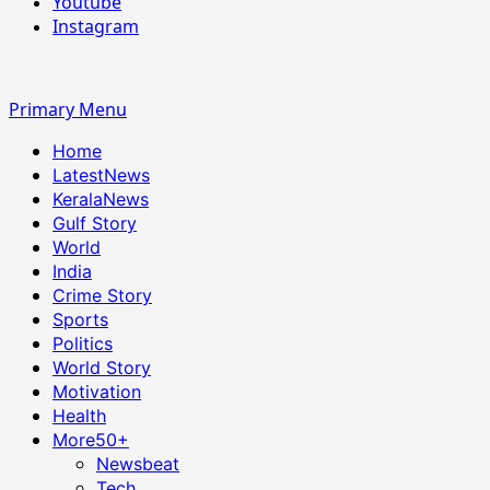
Youtube
Instagram
Primary Menu
Home
LatestNews
KeralaNews
Gulf Story
World
India
Crime Story
Sports
Politics
World Story
Motivation
Health
More
50+
Newsbeat
Tech