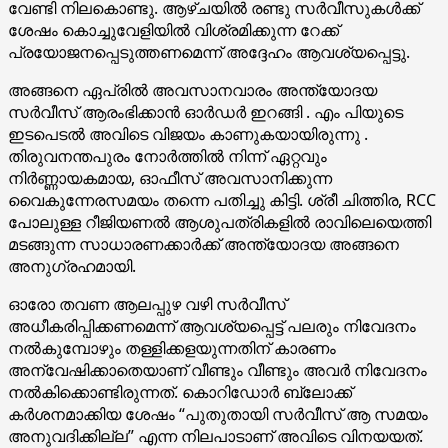
വേണ്ടി നിലകൊണ്ടു. ആഴ്ചയിൽ രണ്ടു സർവീസുകൾക്ക്
ശേഷം കൊച്ചുവേളിയിൽ വിശ്രമിക്കുന്ന റേക്ക്
പ്രയോജനപ്പെടുത്തണമെന്ന് അദ്ദേഹം ആവശ്യപ്പെട്ടു.
അങ്ങനെ ഏപ്രിൽ അവസാനവാരം അന്ത്യോദയ
സർവീസ് ആരംഭിക്കാൻ ഓർഡർ ഇറങ്ങി . എം പിയുടെ
ഇടപെടൽ അവിടെ വിജയം കാണുകയായിരുന്നു .
തിരുവനന്തപുരം നോർത്തിൽ നിന്ന് ഏറ്റവും
നിർണ്ണായകമായ, ഓഫീസ് അവസാനിക്കുന്ന
വൈകുന്നേരസമയം തന്നെ പതിച്ചു കിട്ടി. ശ്രീ ചിത്തിര, RCC
പോലുള്ള റീജിയണൽ ആശുപത്രികളിൽ രാവിലെയെത്തി
മടങ്ങുന്ന സാധാരണക്കാർക്ക് അന്ത്യോദയ അങ്ങനെ
അനുഗ്രഹമായി.
ഓരോ തവണ ആലപ്പുഴ വഴി സർവീസ്
അധീകരിപ്പിക്കണമെന്ന് ആവശ്യപ്പെട്ട് പലരും നിവേദനം
നൽകുമ്പോഴും തള്ളിക്കളയുന്നതിന് കാരണം
അന്വേഷിക്കാതെയാണ് വീണ്ടും വീണ്ടും അവർ നിവേദനം
നൽകിക്കൊണ്ടിരുന്നത്. കൊറിഡോർ ബ്ലോക്ക്‌
കർശനമാക്കിയ ശേഷം “പുതുതായി സർവീസ് ആ സമയം
അനുവദിക്കില്ല” എന്ന നിലപാടാണ് അവിടെ വിനയയത്.