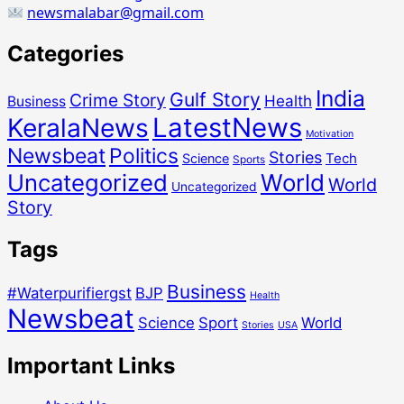
newsmalabar@gmail.com
Categories
India
Gulf Story
Crime Story
Health
Business
LatestNews
KeralaNews
Motivation
Newsbeat
Politics
Stories
Tech
Science
Sports
Uncategorized
World
World
Uncategorized
Story
Tags
Business
#Waterpurifiergst
BJP
Health
Newsbeat
Science
Sport
World
Stories
USA
Important Links