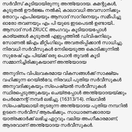
സർവീസ് കൂടിയായിരുന്നു അന്ത്യോദയ. കമന്റുകൾ,
കൂടുതൽ ഊർജ്ജം നൽകി, കാലാവധി അവസാനിക്കും
തോറും എംപിയെയും ആസാദ് സാറിനെയും സമീപിച്ചു
ഓരോ തവണയും എം പി യുടെ ഇടപെടൽ ഉണ്ടായി..
ആസാദ് സർ ZRUCC അംഗവും കൂടിയായപ്പോൾ
കാര്യങ്ങൾ കൂടുതൽ എളുപ്പത്തിൽ ഡിവിഷനിലും
സോണൽ ജിഎം മീറ്റിംഗിലും അവതരിപ്പിക്കാൻ സാധിച്ചു.
നിരവധി സർവീസുകൾ നേടിയെടുത്ത കൊടിക്കുന്നിൽ
സുരേഷ് എം പിയ്‌ക്ക് ഒരു പൊൻ തൂവൽ കൂടി
സമ്മാനിച്ചിരിക്കുകയാണ് അന്ത്യോദയ
അനുദിനം വിപ്ലവകരമായ വികസങ്ങൾക്ക്‌ സാക്ഷ്യം
വഹിക്കുന്ന റെയിൽവേ, നിരവധി പുതിയ സർവീസുകൾ
അനുവദിക്കുകയും സ്പെഷ്യൽ സർവീസുകൾ
സ്ഥിരപ്പെടുത്തുകയും ചെയ്തപ്പോൾ അന്ത്യോദയയ്ക്കും
പെർമെനന്റ് നമ്പർ ലഭിച്ചു. (16313/14). നിലവിൽ
സ്പെഷ്യലായി തുടരുന്ന അന്ത്യോദയ പുതിയ നമ്പറിൽ
ഉടനെ സർവീസ് ആരംഭിക്കും. സാധാരണക്കാരായ
യാത്രക്കാർക്ക് ലഭിച്ച ഏറ്റവും വലിയ അംഗീകാരമാണ്,
ആദരവാണ് അന്ത്യോദയ സർവീസുകൾ.