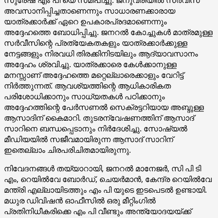
അവസാനിപ്പിച്ചതാണെന്നും സാധാരണക്കാരായ
യാത്രക്കാർക്ക് ഏറെ ഉപകാരപ്രദമാണെന്നും
അദ്ദേഹത്തെ ബോധിപ്പിച്ചു. ജനറൽ കോച്ചുകൾ മാത്രമുള്ള
സർവീസിന്റെ പ്രത്യേകതകളും യാത്രക്കാർക്കുള്ള
നേട്ടങ്ങളും നിരവധി തിരക്കിനിടയിലും ആദ്യാവസാനം
അദ്ദേഹം ശ്രവിച്ചു. യാത്രക്കാരെ കേൾക്കാനുള്ള
മനസ്സാണ് അദ്ദേഹത്തെ മറ്റെല്ലാരെക്കാളും വേറിട്ട്
നിർത്തുന്നത്. ആവശ്യത്തിന്റെ ആധികാരികത
പരിശോധിക്കാനും സാധ്യതകൾ പഠിക്കാനും
അദ്ദേഹത്തിന്റെ പേർസണൽ സെക്രട്ടറിയായ അബ്ദുള്ള
ആസാദിന് കൈമാറി. തുടരന്വേഷണത്തിന് ആസാദ്
സാറിനെ ബന്ധപ്പെടാനും നിർദേശിച്ചു. സോഷ്യൽ
മീഡിയയിൽ സജീവമായിരുന്ന ആസാദ് സാറിന്
ഇതെല്ലാം ചിരപരിചിതമായിരുന്നു.
നിവേദനങ്ങൾ തയ്യാറായി, ജനറൽ മാനേജർ, സി പി ടി
എം, റെയിൽവേ ബോർഡ്, ചെയർമാൻ, കേന്ദ്ര റെയിൽവേ
മന്ത്രി എല്ലായിടത്തും എം പി യുടെ ഇടപെടൽ ഉണ്ടായി.
മധുര ഡിവിഷൻ ഓഫീസിൽ ഒരു മീറ്റിംഗിൽ
പ്രതിനിധീകരിക്കെ എം പി വീണ്ടും അന്ത്യോദയയ്‌ക്ക്