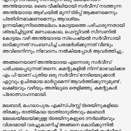
അന്ത്യോദയ. ബൈ വീക്കിലിയായി സർവീസ് നടത്തുന്ന
അന്ത്യോദയ ആഴ്ചയിൽ മൂന്ന് ട്രിപ്പ്‌ ആക്കണമെന്നും
പ്രതിദിനമാക്കണമെന്നും ആവശ്യം
ഉന്നയിക്കുന്നിടത്തെല്ലാം കോട്ടയത്തെ പഴിചാരുന്നതായി
ശ്രദ്ധിച്ചിട്ടുണ്ട്. മണ്ഡലകാല, ഫെസ്റ്റിവൽ സീസണിൽ
കോട്ടയം വഴി അന്ത്യോദയ സ്പെഷ്യൽ സർവീസായി
ഓടിക്കുന്നത് സംബന്ധിച്ച് പരാമർശിക്കുന്നത് വീണ്ടും
അവിടെനിന്നും നിവേദനം നൽകിയപ്പോൾ ആവർത്തിച്ചു..
അങ്ങനെയാണ് അന്ത്യോദയ എന്നൊരു സർവീസ്
പരിചയപ്പെടുന്നത് തന്നെ. കമന്റുകളിൽ നിന്ന് മാവേലിക്കര
എം പി യാണ് പുതിയ ഒരു സർവീസ് നേടിയെടുക്കാൻ
ഏറ്റവും ഉചിതമായ മാർഗ്ഗമെന്ന് ആവർത്തിക്കുന്നുമുണ്ട് .
ലക്ഷ്യവും വഴിയും അതിലൂടെ തെളിഞ്ഞു. കമന്റുകൾ
പ്രോത്സാഹനമായി.
മലബാർ, മംഗലാപുരം എക്സ്പ്രസ്സ്‌ ട്രെയിനുകളിലെ
തിരക്കും രാത്രികാല യാത്രാദുരിതവും മലബാർ
മേഖലയിലേയ്ക്കുള്ള ട്രെയിനുകളുടെ ദൗർലഭ്യവും
വിശദമായി വരച്ചുകാണിച്ച് അങ്ങനെ കൊടിക്കുന്നിൽ
സുരേഷ് എം പി യെ സമീപിച്ചു. ജനുവരിയിൽ സർവീസ്