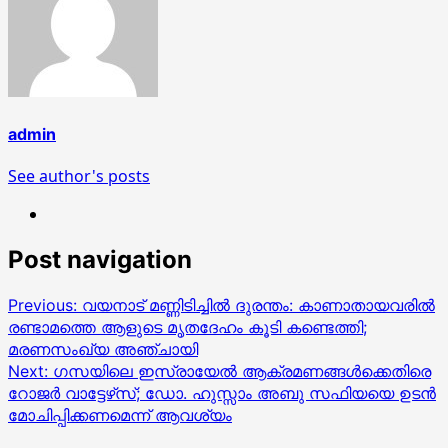
admin
See author's posts
Post navigation
Previous:
വയനാട് മണ്ണിടിച്ചിൽ ദുരന്തം: കാണാതായവരിൽ
രണ്ടാമത്തെ ആളുടെ മൃതദേഹം കൂടി കണ്ടെത്തി;
മരണസംഖ്യ അഞ്ചായി
Next:
ഗസയിലെ ഇസ്രായേൽ ആക്രമണങ്ങൾക്കെതിരെ
റോജർ വാട്ടേഴ്‌സ്; ഡോ. ഹുസ്സാം അബു സഫിയയെ ഉടൻ
മോചിപ്പിക്കണമെന്ന് ആവശ്യം