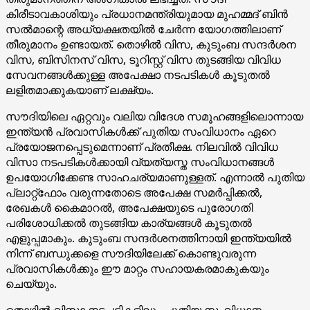
കിരീടാവകാശിയും പ്രധാനമന്ത്രിയുമായ മുഹമ്മദ് ബിൻ
സൽമാന്റെ അധ്യക്ഷതയിൽ ചേർന്ന യോഗത്തിലാണ്
തീരുമാനം ഉണ്ടായത്. തൊഴിൽ വിസ, കുടുംബ സന്ദർശന
വിസ, ബിസിനസ് വിസ, ടൂറിസ്റ്റ് വിസ തുടങ്ങിയ വിവിധ
സേവനങ്ങൾക്കുള്ള അപേക്ഷാ നടപടികൾ കൂടുതൽ
ലളിതമാക്കുകയാണ് ലക്ഷ്യം.
സൗദിയിലെ ഏറ്റവും വലിയ വിദേശ സമൂഹങ്ങളിലൊന്നായ
ഇന്ത്യൻ പ്രവാസികൾക്ക് പുതിയ സംവിധാനം ഏറെ
പ്രയോജനപ്പെടുമെന്നാണ് പ്രതീക്ഷ. നിലവിൽ വിവിധ
വിസാ നടപടികൾക്കായി വ്യത്യസ്ത സംവിധാനങ്ങൾ
ഉപയോഗിക്കേണ്ട സാഹചര്യമാണുള്ളത്. എന്നാൽ പുതിയ
പ്ലാറ്റ്‌ഫോം വരുന്നതോടെ അപേക്ഷ സമർപ്പിക്കൽ,
രേഖകൾ കൈമാറൽ, അപേക്ഷയുടെ പുരോഗതി
പരിശോധിക്കൽ തുടങ്ങിയ കാര്യങ്ങൾ കൂടുതൽ
എളുപ്പമാകും. കുടുംബ സന്ദർശനത്തിനായി ഇന്ത്യയിൽ
നിന്ന് ബന്ധുക്കളെ സൗദിയിലേക്ക് കൊണ്ടുവരുന്ന
പ്രവാസികൾക്കും ഈ മാറ്റം സഹായകരമാകുകയും
ചെയ്യും.
തൊഴിൽ വിസാ നടപടികളിലും പുതിയ സംവിധാനം