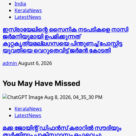
India
KeralaNews
LatestNews
ഇസ്രായേലിന്റെ സൈനിക നടപടികളെ നാസി
ജര്‍മനിയുമായി ഉപമിക്കുന്നത്
കുറ്റകൃത്യമല്ലഗസയെ പിന്തുണച്ച് പോസ്റ്റിട്ട
യുവതിയെ വെറുതെവിട്ട് ജര്‍മന്‍ കോടതി
admin
August 6, 2026
You May Have Missed
KeralaNews
LatestNews
മക്ക ജോയിന്റ് ഡിഫന്‍സ് കരാറില്‍ സൗദിയും
തുര്‍ക്കിയും പാകിസ്ഥാനും ഒപ്പുവെച്ചു.