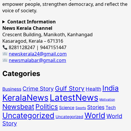
empower people, strengthen democracy, and reflect the
voice of society.
Contact Information
News Kerala Channel
Crescent Building, Manikoth, Kanhangad
Kasaragod, Kerala – 671316
8281128247 | 9447151447
newskerala24@gmail.com
newsmalabar@gmail.com
Categories
India
Gulf Story
Crime Story
Health
Business
LatestNews
KeralaNews
Motivation
Newsbeat
Politics
Stories
Tech
Science
Sports
Uncategorized
World
World
Uncategorized
Story