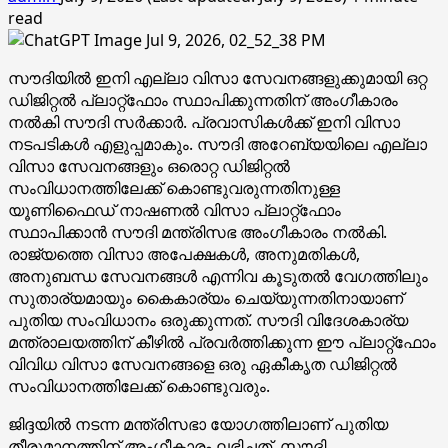
read
സൗദിയിൽ ഇനി എല്ലാ വിസാ സേവനങ്ങളുക്കുമായി ഒറ്റ
ഡിജിറ്റൽ പ്ലാറ്റ്‌ഫോം സ്ഥാപിക്കുന്നതിന് അം​ഗീകാരം
നൽകി സൗദി സർക്കാർ. പ്രവാസികൾക്ക് ഇനി വിസാ
നടപടികൾ എളുപ്പമാകും. സൗദി അറേബ്യയിലെ എല്ലാ
വിസാ സേവനങ്ങളും ഒരൊറ്റ ഡിജിറ്റൽ
സംവിധാനത്തിലേക്ക് കൊണ്ടുവരുന്നതിനുള്ള
യൂണിഫൈഡ് നാഷണൽ വിസാ പ്ലാറ്റ്‌ഫോം
സ്ഥാപിക്കാൻ സൗദി മന്ത്രിസഭ അംഗീകാരം നൽകി.
രാജ്യത്തെ വിസാ അപേക്ഷകൾ, അനുമതികൾ,
അനുബന്ധ സേവനങ്ങൾ എന്നിവ കൂടുതൽ വേഗത്തിലും
സുതാര്യമായും കൈകാര്യം ചെയ്യുന്നതിനായാണ്
പുതിയ സംവിധാനം ഒരുക്കുന്നത്. സൗദി വിദേശകാര്യ
മന്ത്രാലയത്തിന് കീഴിൽ പ്രവർത്തിക്കുന്ന ഈ പ്ലാറ്റ്‌ഫോം
വിവിധ വിസാ സേവനങ്ങളെ ഒരു ഏകീകൃത ഡിജിറ്റൽ
സംവിധാനത്തിലേക്ക് കൊണ്ടുവരും.
ജിദ്ദയിൽ നടന്ന മന്ത്രിസഭാ യോഗത്തിലാണ് പുതിയ
തീരുമാനത്തിന് അംഗീകാരം ലഭിച്ചത്. സൗദി