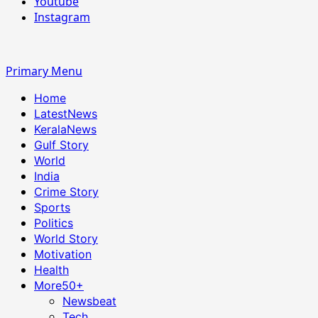
Youtube
Instagram
Primary Menu
Home
LatestNews
KeralaNews
Gulf Story
World
India
Crime Story
Sports
Politics
World Story
Motivation
Health
More
50+
Newsbeat
Tech