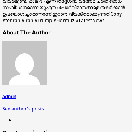
വിവരമുണ്ട്. ‘മാജിദ്’ എന്ന തദ്ദേശീയ വ്യോമ പ്രതിരോധ
സംവിധാനമാണ് യുഎസ് പോർവിമാനങ്ങളെ തകർക്കാൻ
ഉപയോഗിച്ചതെന്നാണ് ഇറാൻ വ്യക്തമാക്കുന്നത് Copy.
#tehran #iran #Trump #Hormuz #LatestNews
About The Author
admin
See author's posts