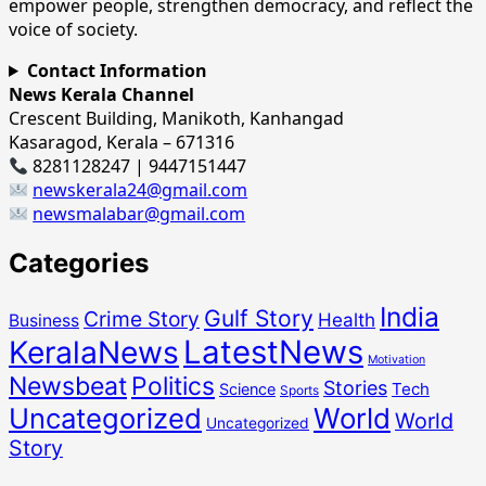
empower people, strengthen democracy, and reflect the
voice of society.
Contact Information
News Kerala Channel
Crescent Building, Manikoth, Kanhangad
Kasaragod, Kerala – 671316
8281128247 | 9447151447
newskerala24@gmail.com
newsmalabar@gmail.com
Categories
India
Gulf Story
Crime Story
Health
Business
LatestNews
KeralaNews
Motivation
Newsbeat
Politics
Stories
Tech
Science
Sports
Uncategorized
World
World
Uncategorized
Story