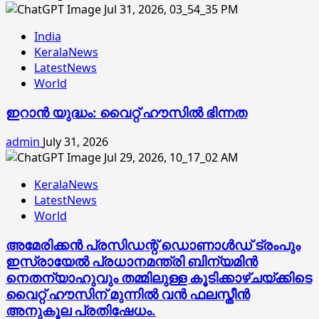
India
KeralaNews
LatestNews
World
ഇറാൻ യുദ്ധം: വൈറ്റ് ഹൗസിൽ ഭിന്നത
admin
July 31, 2026
KeralaNews
LatestNews
World
അമേരിക്കൻ പ്രസിഡന്റ് ഡൊണാൾഡ് ട്രംപും
ഇസ്രായേൽ പ്രധാനമന്ത്രി ബിന്യമിൻ
നെതന്യാഹുവും തമ്മിലുള്ള കൂടിക്കാഴ്ചയ്ക്കിടെ
വൈറ്റ് ഹൗസിന് മുന്നിൽ വൻ ഫലസ്തീൻ
അനുകൂല പ്രതിഷേധം.