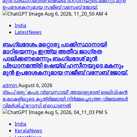
മുൻ പ്രധാനമന്ത്രി ഷെയ്ഖ് ഹസീനയുടെ മകനും മുൻ
ഉപദേശകനുമായ സജീബ് വസേബ് ജോയ്.
4
India
LatestNews
ബംഗ്ലദേശം മറ്റൊരു പാക്കിസ്ഥാനായി
മാറിയെന്നും ഇന്ത്യ അതീവ ജാഗ്രത
പാലിക്കണമെന്നും ബംഗ്ലദേശ് മുൻ
പ്രധാനമന്ത്രി ഷെയ്ഖ് ഹസീനയുടെ മകനും
മുൻ ഉപദേശകനുമായ സജീബ് വസേബ് ജോയ്.
admin
August 6, 2026
ട്രംപ് ഒരു ‘കപട വ്യവസായി’ അയാളുടേത് ടെലിവിഷന്‍
ഷോകളിലൂടെ കൃത്രിമമായി നിര്‍മ്മച്ചെടുത്ത വിജയങ്ങള്‍
വിമര്‍ശിച്ച് റോസി ഒ’ഡൊണല്‍
5
India
KeralaNews