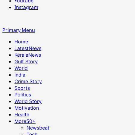
Youtube
Instagram
Primary Menu
Home
LatestNews
KeralaNews
Gulf Story
World
India
Crime Story
Sports
Politics
World Story
Motivation
Health
More
50+
Newsbeat
Tech