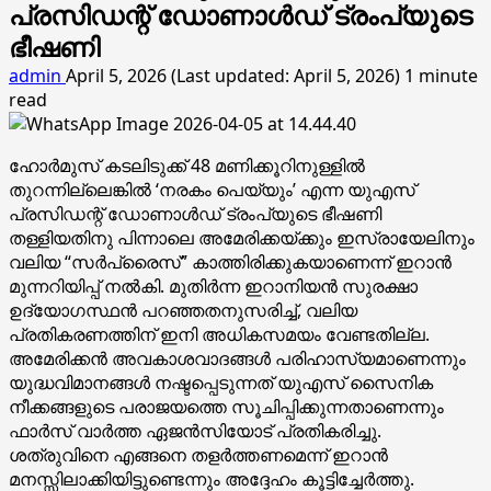
പ്രസിഡന്റ് ഡോണാൾഡ് ട്രംപ്യുടെ
ഭീഷണി
admin
April 5, 2026 (Last updated: April 5, 2026)
1 minute
read
ഹോർമുസ് കടലിടുക്ക് 48 മണിക്കൂറിനുള്ളിൽ
തുറന്നില്ലെങ്കിൽ ‘നരകം പെയ്യും’ എന്ന യുഎസ്
പ്രസിഡന്റ് ഡോണാൾഡ് ട്രംപ്യുടെ ഭീഷണി
തള്ളിയതിനു പിന്നാലെ അമേരിക്കയ്ക്കും ഇസ്രായേലിനും
വലിയ “സർപ്രൈസ്” കാത്തിരിക്കുകയാണെന്ന് ഇറാൻ
മുന്നറിയിപ്പ് നൽകി. മുതിർന്ന ഇറാനിയൻ സുരക്ഷാ
ഉദ്യോഗസ്ഥൻ പറഞ്ഞതനുസരിച്ച്, വലിയ
പ്രതികരണത്തിന് ഇനി അധികസമയം വേണ്ടതില്ല.
അമേരിക്കൻ അവകാശവാദങ്ങൾ പരിഹാസ്യമാണെന്നും
യുദ്ധവിമാനങ്ങൾ നഷ്ടപ്പെടുന്നത് യുഎസ് സൈനിക
നീക്കങ്ങളുടെ പരാജയത്തെ സൂചിപ്പിക്കുന്നതാണെന്നും
ഫാർസ് വാർത്ത ഏജൻസിയോട് പ്രതികരിച്ചു.
ശത്രുവിനെ എങ്ങനെ തളർത്തണമെന്ന് ഇറാൻ
മനസ്സിലാക്കിയിട്ടുണ്ടെന്നും അദ്ദേഹം കൂട്ടിച്ചേർത്തു.