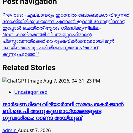
Post navigation
Previous:
-എല്ലാവരും ഇറാനിൽ ബോംബുകൾ വീഴുന്നത്
നോക്കിയിരിക്കുകയാണ്. എന്നാൽ ഇറാൻ ഡോളറിനോട്
ഇപ്പോൾ ചെയ്തത് ആരും ശ്രദ്ധിക്കുന്നില്ല.-
Next:
കായികമന്ത്രി വി. അബ്ദുറഹിമാന്റെ
പ്രസ്താവനയ്‌ക്കെതിരെ രൂക്ഷവിമര്‍ശനവുമായി മുന്‍
കായികതാരവും പരിശീലകനുമായ പ്രമോദ്
കുന്നുംപുറത്ത്. ‘
Related Stories
Uncategorized
ജാര്‍ഖണ്ഡിലെ വിദ്യാര്‍ത്ഥി സമരം തകര്‍ക്കാന്‍
ബി.ജെ.പി അനുകൂല മാധ്യമങ്ങളുടെ
ഗൂഢശ്രമം: റാണാ അയ്യൂബ്
admin
August 7, 2026