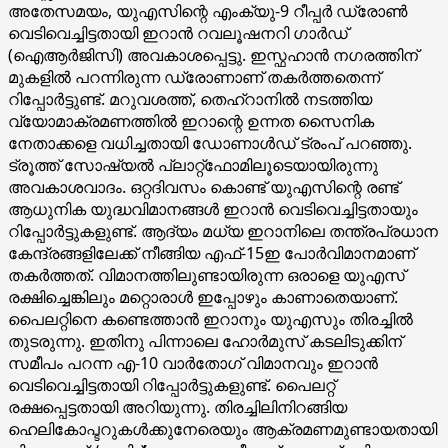
അതേസമയം, യുഎസിന്റെ എംക്യു-9 റീപ്പർ ഡ്രോൺ
വെടിവെച്ചിട്ടതായി ഇറാൻ റവലൂഷനറി ഗാർഡ്
(ഐആർജിസി) അവകാശപ്പെട്ടു. ഇസ്ഫഹാൻ നഗരത്തിന്
മുകളിൽ പറന്നിരുന്ന ഡ്രോണാണ് തകർത്തതെന്ന്
റിപ്പോർട്ടുണ്ട്. മറുവശത്ത്, തെഹ്റാനിൽ നടത്തിയ
വ്യോമാക്രമണത്തിൽ ഇറാന്റെ ഉന്നത സൈനിക
നേതാക്കളെ വധിച്ചതായി ഡോണാൾഡ് ട്രംപ് പറഞ്ഞു.
ട്രൂത്ത് സോഷ്യൽ പ്ലാറ്റ്ഫോമിലൂടെയായിരുന്നു
അവകാശവാദം. ഒറ്റദിവസം കൊണ്ട് യുഎസിന്റെ രണ്ട്
ആധുനിക യുദ്ധവിമാനങ്ങൾ ഇറാൻ വെടിവെച്ചിട്ടതായും
റിപ്പോർട്ടുകളുണ്ട്. ആദ്യം മധ്യ ഇറാനിലെ തന്ത്രപ്രധാന
കേന്ദ്രങ്ങളിലേക്ക് നീങ്ങിയ എഫ്-15ഇ പോർവിമാനമാണ്
തകർത്തത്. വിമാനത്തിലുണ്ടായിരുന്ന ഒരാളെ യുഎസ്
രക്ഷിച്ചെങ്കിലും മറ്റൊരാൾ ഇപ്പോഴും കാണാതെയാണ്.
പൈലറ്റിനെ കണ്ടെത്താൻ ഇറാനും യുഎസും തിരച്ചിൽ
തുടരുന്നു. ഇതിനു പിന്നാലെ ഹോർമുസ് കടലിടുക്കിന്
സമീപം പറന്ന എ-10 വാർതോഗ് വിമാനവും ഇറാൻ
വെടിവെച്ചിട്ടതായി റിപ്പോർട്ടുകളുണ്ട്. പൈലറ്റ്
രക്ഷപ്പെട്ടതായി അറിയുന്നു. തിരച്ചിലിനിറങ്ങിയ
ഹെലികോപ്ടറുകൾക്കുനേരെയും ആക്രമണമുണ്ടായതായി