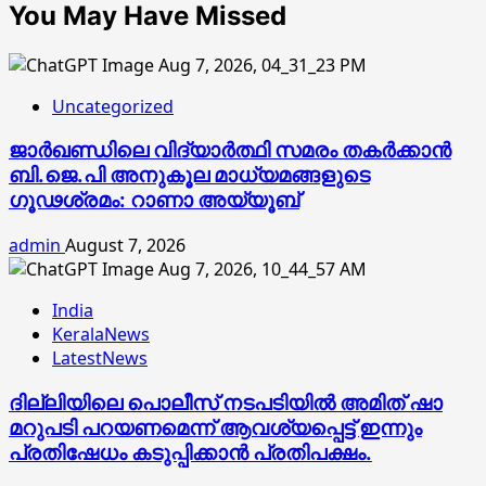
You May Have Missed
Uncategorized
ജാര്‍ഖണ്ഡിലെ വിദ്യാര്‍ത്ഥി സമരം തകര്‍ക്കാന്‍
ബി.ജെ.പി അനുകൂല മാധ്യമങ്ങളുടെ
ഗൂഢശ്രമം: റാണാ അയ്യൂബ്
admin
August 7, 2026
India
KeralaNews
LatestNews
ദില്ലിയിലെ പൊലീസ് നടപടിയിൽ അമിത് ഷാ
മറുപടി പറയണമെന്ന് ആവശ്യപ്പെട്ട് ഇന്നും
പ്രതിഷേധം കടുപ്പിക്കാൻ പ്രതിപക്ഷം.