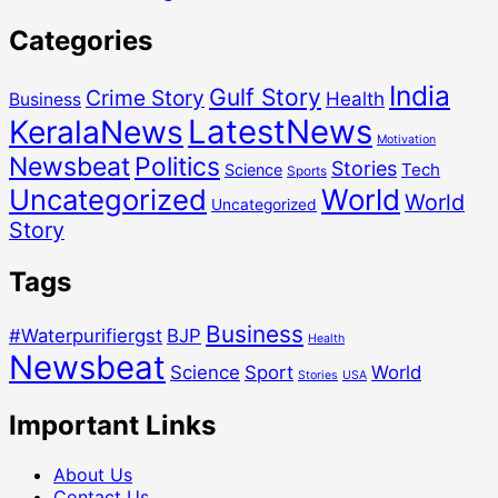
Categories
India
Gulf Story
Crime Story
Health
Business
LatestNews
KeralaNews
Motivation
Newsbeat
Politics
Stories
Tech
Science
Sports
Uncategorized
World
World
Uncategorized
Story
Tags
Business
#Waterpurifiergst
BJP
Health
Newsbeat
Science
Sport
World
Stories
USA
Important Links
About Us
Contact Us