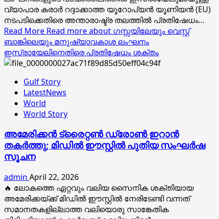
വ്യാപാര കരാര്‍ റദ്ദാക്കാത്ത യൂറോപ്യന്‍ യൂണിയന്‍ (EU)
നടപടിക്കെതിരെ അന്താരാഷ്ട്ര തലത്തില്‍ പ്രതിഷേധം...
Read More
Read more about ഗസ്സയിലേയും വെസ്റ്റ്
ബാങ്കിലെയും മനുഷ്യാവകാശ ലംഘനം
ഇസ്രായേലിനെതിരെ പ്രതിഷേധം ശക്തം
Gulf Story
LatestNews
World
World Story
അമേരിക്കൻ ട്രൈറ്റൺ ഡ്രോൺ ഇറാൻ
തകർത്തു; മിഡിൽ ഈസ്റ്റിൽ പുതിയ സംഘർഷ
സൂചന
admin
April 22, 2026
🔥 ലോകത്തെ ഏറ്റവും വലിയ സൈനിക ശക്തിയായ
അമേരിക്കയ്ക്ക് മിഡിൽ ഈസ്റ്റിൽ നേരിടേണ്ടി വന്നത്
സമാനതകളില്ലാത്ത വലിയൊരു സാങ്കേതിക