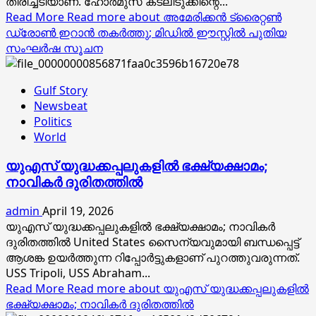
തിരിച്ചടിയാണ്. ഹോർമുസ് കടലിടുക്കിന്റെ...
Read More
Read more about അമേരിക്കൻ ട്രൈറ്റൺ
ഡ്രോൺ ഇറാൻ തകർത്തു; മിഡിൽ ഈസ്റ്റിൽ പുതിയ
സംഘർഷ സൂചന
Gulf Story
Newsbeat
Politics
World
യുഎസ് യുദ്ധക്കപ്പലുകളിൽ ഭക്ഷ്യക്ഷാമം;
നാവികർ ദുരിതത്തിൽ
admin
April 19, 2026
യുഎസ് യുദ്ധക്കപ്പലുകളിൽ ഭക്ഷ്യക്ഷാമം; നാവികർ
ദുരിതത്തിൽ United States സൈന്യവുമായി ബന്ധപ്പെട്ട്
ആശങ്ക ഉയർത്തുന്ന റിപ്പോർട്ടുകളാണ് പുറത്തുവരുന്നത്.
USS Tripoli, USS Abraham...
Read More
Read more about യുഎസ് യുദ്ധക്കപ്പലുകളിൽ
ഭക്ഷ്യക്ഷാമം; നാവികർ ദുരിതത്തിൽ