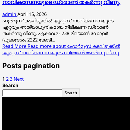
നാവികസേനയുടെ ഡ്രോൺ തകർന്നു വീണു.
admin
April 15, 2026
ഹുര്‍മുസ് കടലിടുക്കില്‍ യുഎസ് നാവികസേനയുടെ
ഏറ്റവും അത്യാധുനികമായ നിരീക്ഷണ ഡ്രോണ്‍
തകര്‍ന്നു വീണു. ഏകദേശം 238 മില്യണ്‍ ഡോളര്‍
(ഏകദേശം 2222 കോടി...
Read More
Read more about ഹോർമൂസ് കടലിടുക്കിൽ
യുഎസ് നാവികസേനയുടെ ഡ്രോൺ തകർന്നു വീണു.
Posts pagination
1
2
3
Next
Search
Search