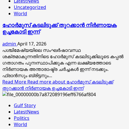
LatestNews
Uncategorized
World
ഹോർമുസ് കടലിടുക്ക് തുറക്കാൻ നിർണായക
ഉച്ചകോടി ഇന്ന്
admin
April 17, 2026
പശ്ചിമേഷ്യയിലെ സംഘർഷാവസ്ഥ
ശക്തമാകുന്നതിനിടെ ഹോർമുസ് കടലിടുക്കിലൂടെ കപ്പൽ
ഗതാഗതം പുനഃസ്ഥാപിക്കുക എന്ന ലക്ഷ്യത്തോടെ
നിർണായക അന്താരാഷ്ട്ര ചർച്ചകൾ ഇന്ന് നടക്കും.
ഫ്രാൻസും ബ്രിട്ടനും...
Read More
Read more about ഹോർമുസ് കടലിടുക്ക്
തുറക്കാൻ നിർണായക ഉച്ചകോടി ഇന്ന്
Gulf Story
LatestNews
Politics
World