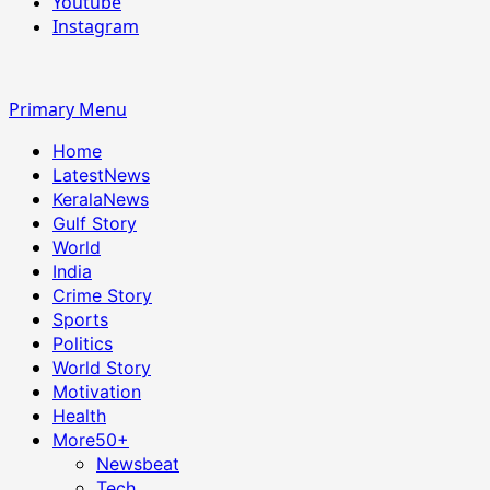
Youtube
Instagram
Primary Menu
Home
LatestNews
KeralaNews
Gulf Story
World
India
Crime Story
Sports
Politics
World Story
Motivation
Health
More
50+
Newsbeat
Tech