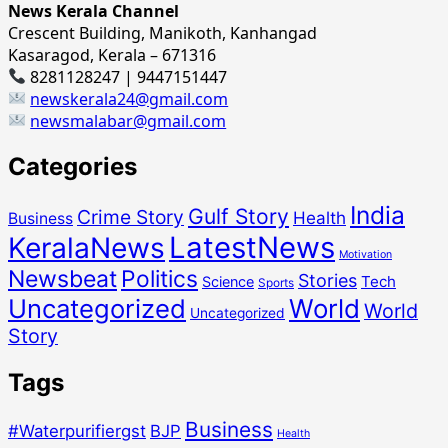
News Kerala Channel
Crescent Building, Manikoth, Kanhangad
Kasaragod, Kerala – 671316
8281128247 | 9447151447
newskerala24@gmail.com
newsmalabar@gmail.com
Categories
India
Gulf Story
Crime Story
Health
Business
LatestNews
KeralaNews
Motivation
Newsbeat
Politics
Stories
Tech
Science
Sports
Uncategorized
World
World
Uncategorized
Story
Tags
Business
#Waterpurifiergst
BJP
Health