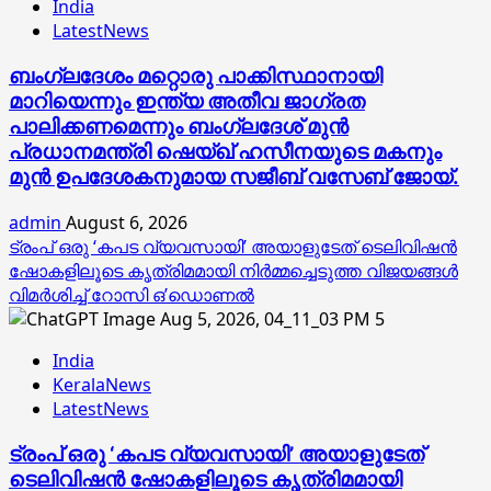
India
LatestNews
ബംഗ്ലദേശം മറ്റൊരു പാക്കിസ്ഥാനായി
മാറിയെന്നും ഇന്ത്യ അതീവ ജാഗ്രത
പാലിക്കണമെന്നും ബംഗ്ലദേശ് മുൻ
പ്രധാനമന്ത്രി ഷെയ്ഖ് ഹസീനയുടെ മകനും
മുൻ ഉപദേശകനുമായ സജീബ് വസേബ് ജോയ്.
admin
August 6, 2026
ട്രംപ് ഒരു ‘കപട വ്യവസായി’ അയാളുടേത് ടെലിവിഷന്‍
ഷോകളിലൂടെ കൃത്രിമമായി നിര്‍മ്മച്ചെടുത്ത വിജയങ്ങള്‍
വിമര്‍ശിച്ച് റോസി ഒ’ഡൊണല്‍
5
India
KeralaNews
LatestNews
ട്രംപ് ഒരു ‘കപട വ്യവസായി’ അയാളുടേത്
ടെലിവിഷന്‍ ഷോകളിലൂടെ കൃത്രിമമായി