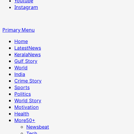
Youtube
Instagram
Primary Menu
Home
LatestNews
KeralaNews
Gulf Story
World
India
Crime Story
Sports
Politics
World Story
Motivation
Health
More
50+
Newsbeat
Tech