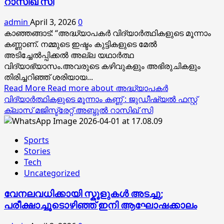
റാസിഖ് സി
admin
April 3, 2026
0
കാഞ്ഞങ്ങാട്: “അദ്ധ്യാപകർ വിദ്യാർത്ഥികളുടെ മൂന്നാം
കണ്ണാണ്. നമ്മുടെ ഇഷ്ടം കുട്ടികളുടെ മേൽ
അടിച്ചേൽപ്പിക്കൽ അല്ല യഥാർത്ഥ
വിദ്യാഭ്യാസം.അവരുടെ കഴിവുകളും അഭിരുചികളും
തിരിച്ചറിഞ്ഞ് ശരിയായ...
Read More
Read more about അദ്ധ്യാപകർ
വിദ്യാർത്ഥികളുടെ മൂന്നാം കണ്ണ് : ജുഡീഷ്യൽ ഫസ്റ്റ്
ക്ലാസ് മജിസ്ട്രേറ്റ് അബ്ദുൽ റാസിഖ് സി
Sports
Stories
Tech
Uncategorized
വേനലവധിക്കായി സ്കൂളുകൾ അടച്ചു;
പരീക്ഷാച്ചൂടൊഴിഞ്ഞ് ഇനി ആഘോഷക്കാലം