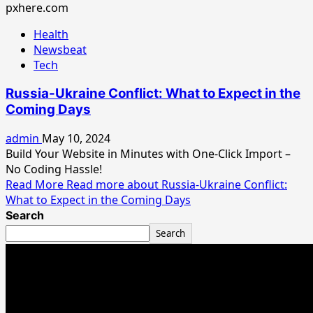
Health
Newsbeat
Tech
Russia-Ukraine Conflict: What to Expect in the
Coming Days
admin
May 10, 2024
Build Your Website in Minutes with One-Click Import –
No Coding Hassle!
Read More
Read more about Russia-Ukraine Conflict:
What to Expect in the Coming Days
Search
Search