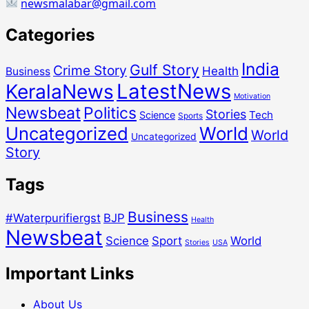
newsmalabar@gmail.com
Categories
India
Gulf Story
Crime Story
Health
Business
LatestNews
KeralaNews
Motivation
Newsbeat
Politics
Stories
Tech
Science
Sports
Uncategorized
World
World
Uncategorized
Story
Tags
Business
#Waterpurifiergst
BJP
Health
Newsbeat
Science
Sport
World
Stories
USA
Important Links
About Us