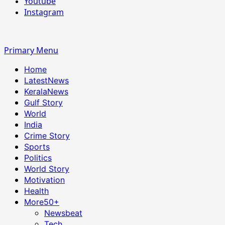
Youtube
Instagram
Primary Menu
Home
LatestNews
KeralaNews
Gulf Story
World
India
Crime Story
Sports
Politics
World Story
Motivation
Health
More
50+
Newsbeat
Tech