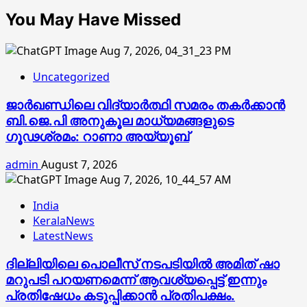
You May Have Missed
Uncategorized
ജാര്‍ഖണ്ഡിലെ വിദ്യാര്‍ത്ഥി സമരം തകര്‍ക്കാന്‍
ബി.ജെ.പി അനുകൂല മാധ്യമങ്ങളുടെ
ഗൂഢശ്രമം: റാണാ അയ്യൂബ്
admin
August 7, 2026
India
KeralaNews
LatestNews
ദില്ലിയിലെ പൊലീസ് നടപടിയിൽ അമിത് ഷാ
മറുപടി പറയണമെന്ന് ആവശ്യപ്പെട്ട് ഇന്നും
പ്രതിഷേധം കടുപ്പിക്കാൻ പ്രതിപക്ഷം.