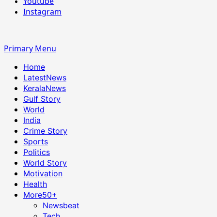
Youtube
Instagram
Primary Menu
Home
LatestNews
KeralaNews
Gulf Story
World
India
Crime Story
Sports
Politics
World Story
Motivation
Health
More
50+
Newsbeat
Tech