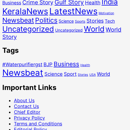
India
Gulf Story
Crime Story
Health
Business
LatestNews
KeralaNews
Motivation
Newsbeat
Politics
Stories
Tech
Science
Sports
Uncategorized
World
World
Uncategorized
Story
Tags
Business
#Waterpurifiergst
BJP
Health
Newsbeat
Science
Sport
World
Stories
USA
Important Links
About Us
Contact Us
Chief Editor
Privacy Policy
Terms and Conditions
Editorial Policy