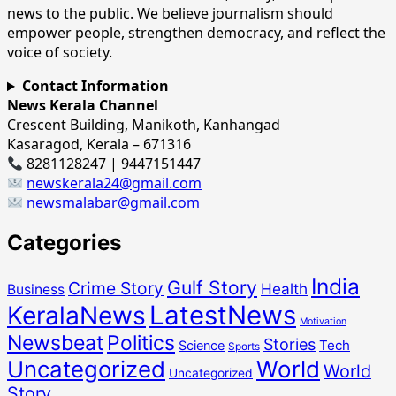
news to the public. We believe journalism should
empower people, strengthen democracy, and reflect the
voice of society.
Contact Information
News Kerala Channel
Crescent Building, Manikoth, Kanhangad
Kasaragod, Kerala – 671316
8281128247 | 9447151447
newskerala24@gmail.com
newsmalabar@gmail.com
Categories
India
Gulf Story
Crime Story
Health
Business
LatestNews
KeralaNews
Motivation
Newsbeat
Politics
Stories
Tech
Science
Sports
Uncategorized
World
World
Uncategorized
Story