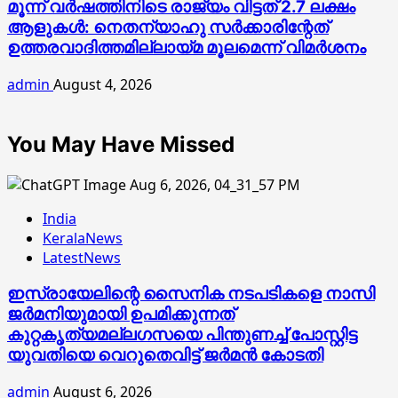
മൂന്ന് വർഷത്തിനിടെ രാജ്യം വിട്ടത് 2.7 ലക്ഷം
ആളുകൾ: നെതന്യാഹു സർക്കാരിന്റേത്
ഉത്തരവാദിത്തമില്ലായ്മ മൂലമെന്ന് വിമർശനം
admin
August 4, 2026
You May Have Missed
India
KeralaNews
LatestNews
ഇസ്രായേലിന്റെ സൈനിക നടപടികളെ നാസി
ജര്‍മനിയുമായി ഉപമിക്കുന്നത്
കുറ്റകൃത്യമല്ലഗസയെ പിന്തുണച്ച് പോസ്റ്റിട്ട
യുവതിയെ വെറുതെവിട്ട് ജര്‍മന്‍ കോടതി
admin
August 6, 2026