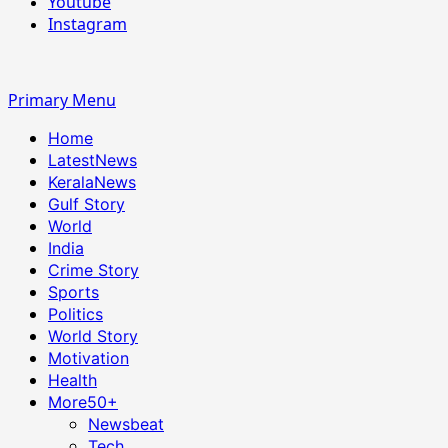
Youtube
Instagram
Primary Menu
Home
LatestNews
KeralaNews
Gulf Story
World
India
Crime Story
Sports
Politics
World Story
Motivation
Health
More
50+
Newsbeat
Tech