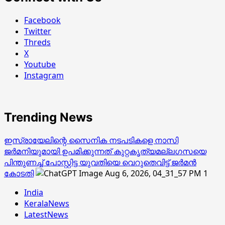
Facebook
Twitter
Threds
X
Youtube
Instagram
Trending News
ഇസ്രായേലിന്റെ സൈനിക നടപടികളെ നാസി
ജര്‍മനിയുമായി ഉപമിക്കുന്നത് കുറ്റകൃത്യമല്ലഗസയെ
പിന്തുണച്ച് പോസ്റ്റിട്ട യുവതിയെ വെറുതെവിട്ട് ജര്‍മന്‍
കോടതി
1
India
KeralaNews
LatestNews