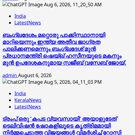
India
LatestNews
ബംഗ്ലദേശം മറ്റൊരു പാക്കിസ്ഥാനായി
മാറിയെന്നും ഇന്ത്യ അതീവ ജാഗ്രത
പാലിക്കണമെന്നും ബംഗ്ലദേശ് മുൻ
പ്രധാനമന്ത്രി ഷെയ്ഖ് ഹസീനയുടെ മകനും
മുൻ ഉപദേശകനുമായ സജീബ് വസേബ് ജോയ്.
admin
August 6, 2026
India
KeralaNews
LatestNews
ട്രംപ് ഒരു ‘കപട വ്യവസായി’ അയാളുടേത്
ടെലിവിഷന്‍ ഷോകളിലൂടെ കൃത്രിമമായി
നിര്‍മ്മച്ചെടുത്ത വിജയങ്ങള്‍ വിമര്‍ശിച്ച് റോസി