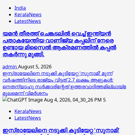
India
KeralaNews
LatestNews
യമൻ തീരത്ത് ചെങ്കടലിൽ വെച്ച് ഇന്ത്യൻ
പതാകയേന്തിയ വാണിജ്യ കപ്പലിന് നേരെ
ഉണ്ടായ മിസൈൽ ആക്രമണത്തിൽ കപ്പൽ
തകർന്നു മുങ്ങി.
admin
August 5, 2026
ഇസ്രായേലിനെ നടുക്കി കുടിയേറ്റ ‘സുനാമി’ മൂന്ന്
വർഷത്തിനിടെ രാജ്യം വിട്ടത് 2.7 ലക്ഷം ആളുകൾ:
നെതന്യാഹു സർക്കാരിന്റേത് ഉത്തരവാദിത്തമില്ലായ്മ
മൂലമെന്ന് വിമർശനം
5
KeralaNews
LatestNews
ഇസ്രായേലിനെ നടുക്കി കുടിയേറ്റ ‘സുനാമി’